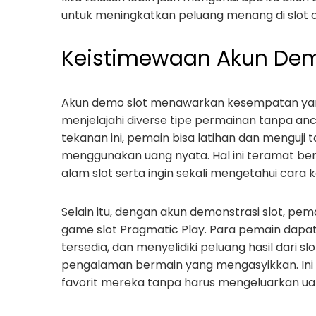
untuk meningkatkan peluang menang di slot o
Keistimewaan Akun Dem
Akun demo slot menawarkan kesempatan yan
menjelajahi diverse tipe permainan tanpa a
tekanan ini, pemain bisa latihan dan menguji 
menggunakan uang nyata. Hal ini teramat be
alam slot serta ingin sekali mengetahui cara 
Selain itu, dengan akun demonstrasi slot, pe
game slot Pragmatic Play. Para pemain dap
tersedia, dan menyelidiki peluang hasil dari
pengalaman bermain yang mengasyikkan. In
favorit mereka tanpa harus mengeluarkan ua