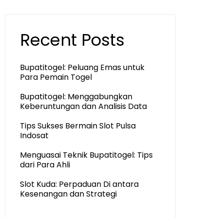
Recent Posts
Bupatitogel: Peluang Emas untuk
Para Pemain Togel
Bupatitogel: Menggabungkan
Keberuntungan dan Analisis Data
Tips Sukses Bermain Slot Pulsa
Indosat
Menguasai Teknik Bupatitogel: Tips
dari Para Ahli
Slot Kuda: Perpaduan Di antara
Kesenangan dan Strategi