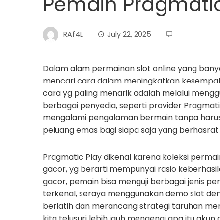
Pemain Pragmati
RAf4L
July 22, 2025
Dalam alam permainan slot online yang bany
mencari cara dalam meningkatkan kesempata
cara yg paling menarik adalah melalui mengg
berbagai penyedia, seperti provider Pragmati
mengalami pengalaman bermain tanpa harus 
peluang emas bagi siapa saja yang berhasra
Pragmatic Play dikenal karena koleksi permain
gacor, yg berarti mempunyai rasio keberhasil
gacor, pemain bisa menguji berbagai jenis p
terkenal, seraya menggunakan demo slot den
berlatih dan merancang strategi taruhan mere
kita telusuri lebih jauh mengenai apa itu a