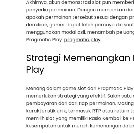
Akhirnya, akun demonstrasi slot pun memberi
penyedia permainan. Dengan memainkan demo 
apakah permainan tersebut sesuai dengan pref
demikian, gamer dapat lebih percaya diri s
menggunakan modal asli, menambah peluang 
Pragmatic Play.
pragmatic play
Strategi Memenangkan 
Play
Menang dalam game slot dari Pragmatic Play 
memerlukan strategi yang efektif. Salah satu 
pembayaran dari dari tiap permainan. Masin
karakteristik unik, termasuk RTP atau retur
memilih slot yang memiliki Rasio Kembali ke
kesempatan untuk meraih kemenangan dalam