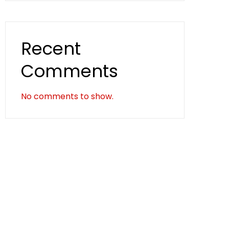
Recent
Comments
No comments to show.