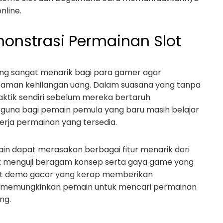
nline.
onstrasi Permainan Slot
g sangat menarik bagi para gamer agar
ncaman kehilangan uang. Dalam suasana yang tanpa
taktik sendiri sebelum mereka bertaruh
rguna bagi pemain pemula yang baru masih belajar
kerja permainan yang tersedia.
main dapat merasakan berbagai fitur menarik dari
at menguji beragam konsep serta gaya game yang
 slot demo gacor yang kerap memberikan
i memungkinkan pemain untuk mencari permainan
ng.