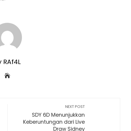
y RAf4L
NEXT POST
SDY 6D Menunjukkan
Keberuntungan dari Live
Draw Sidney