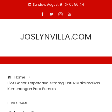
Skip
Sunday, August 9
05:56:45
to
content
JOSLYNVILLA.COM
Home
Slot Gacor Terpercaya: Strategi untuk Maksimalkan
Kemenangan Para Pemain
BERITA GAMES