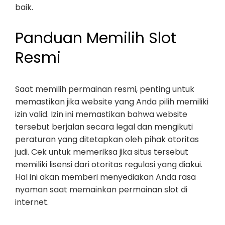
baik.
Panduan Memilih Slot
Resmi
Saat memilih permainan resmi, penting untuk
memastikan jika website yang Anda pilih memiliki
izin valid. Izin ini memastikan bahwa website
tersebut berjalan secara legal dan mengikuti
peraturan yang ditetapkan oleh pihak otoritas
judi. Cek untuk memeriksa jika situs tersebut
memiliki lisensi dari otoritas regulasi yang diakui.
Hal ini akan memberi menyediakan Anda rasa
nyaman saat memainkan permainan slot di
internet.