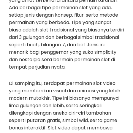
yang amat terkenal di antara pemain taruhan.
Ada berbagai tipe permainan slot yang ada,
setiap jenis dengan konsep, fitur, serta metode
permainan yang berbeda. Tipe yang sangat
biasa adalah slot tradisional yang biasanya terdiri
dari 3 gulungan dan berbagai simbol tradisional
seperti buah, bilangan 7, dan bel. Jenis ini
menarik bagi penggemar yang suka simplicity
dan nostalgia sera bermain permainan slot di
tempat perjudian nyata.
Di samping itu, terdapat permainan slot video
yang memberikan visual dan animasi yang lebih
modern mutakhir. Tipe ini biasanya mempunyai
lima gulungan dan lebih, serta seringkali
dilengkapi dengan aneka ciri-ciri tambahan
seperti putaran gratis, simbol wild, serta game
bonus interaktif. Slot video dapat membawa