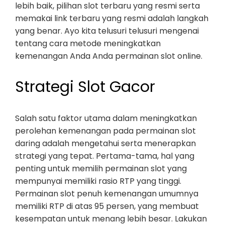
lebih baik, pilihan slot terbaru yang resmi serta
memakai link terbaru yang resmi adalah langkah
yang benar. Ayo kita telusuri telusuri mengenai
tentang cara metode meningkatkan
kemenangan Anda Anda permainan slot online.
Strategi Slot Gacor
Salah satu faktor utama dalam meningkatkan
perolehan kemenangan pada permainan slot
daring adalah mengetahui serta menerapkan
strategi yang tepat. Pertama-tama, hal yang
penting untuk memilih permainan slot yang
mempunyai memiliki rasio RTP yang tinggi.
Permainan slot penuh kemenangan umumnya
memiliki RTP di atas 95 persen, yang membuat
kesempatan untuk menang lebih besar. Lakukan