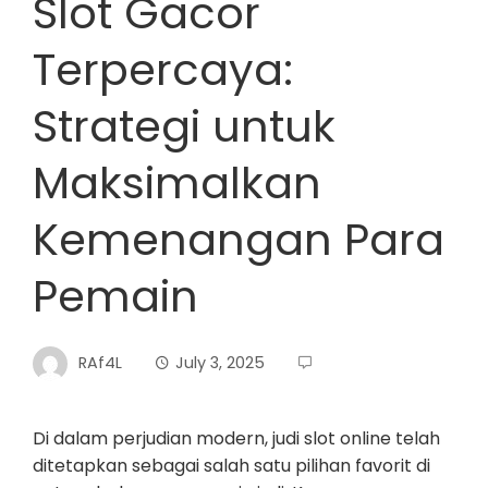
Slot Gacor
Terpercaya:
Strategi untuk
Maksimalkan
Kemenangan Para
Pemain
RAf4L
July 3, 2025
Di dalam perjudian modern, judi slot online telah
ditetapkan sebagai salah satu pilihan favorit di