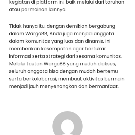
kegiatan di platform ini, baik melalui dari taruhan
atau permainan lainnya.
Tidak hanya itu, dengan demikian bergabung
dalam Warga88, Anda juga menjadi anggota
dalam komunitas yang luas dan dinamis. Ini
memberikan kesempatan agar bertukar
informasi serta strategi dari sesama komunitas.
Melalui tautan Warga88 yang mudah diakses,
seluruh anggota bisa dengan mudah bertemu
serta berkolaborasi, membuat aktivitas bermain
menjadi jauh menyenangkan dan bermanfaat.