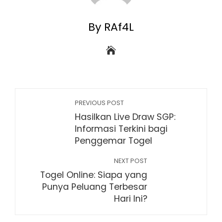
By RAf4L
PREVIOUS POST
Hasilkan Live Draw SGP:
Informasi Terkini bagi
Penggemar Togel
NEXT POST
Togel Online: Siapa yang
Punya Peluang Terbesar
Hari Ini?