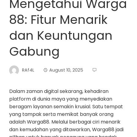
Mengetahui Warga
88: Fitur Menarik
dan Keuntungan
Gabung
RAf4L
August 10, 2025
Dalam zaman digital sekarang, kehadiran
platform di dunia maya yang menyediakan
beragam layanan semakin krusial. Satu tempat
yang tampak serta memikat banyak orang
adalah Warga88. Melalui berbagai ciri menarik
dan kemudahan yang ditawarkan, Warga88 jadi