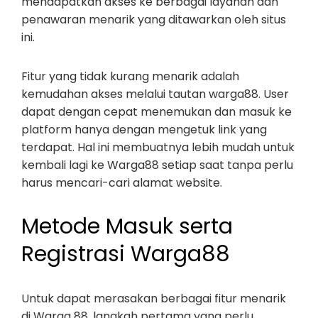
mendapatkan akses ke berbagai layanan dan
penawaran menarik yang ditawarkan oleh situs
ini.
Fitur yang tidak kurang menarik adalah
kemudahan akses melalui tautan warga88. User
dapat dengan cepat menemukan dan masuk ke
platform hanya dengan mengetuk link yang
terdapat. Hal ini membuatnya lebih mudah untuk
kembali lagi ke Warga88 setiap saat tanpa perlu
harus mencari-cari alamat website.
Metode Masuk serta
Registrasi Warga88
Untuk dapat merasakan berbagai fitur menarik
di Warga 88, langkah pertama yang perlu