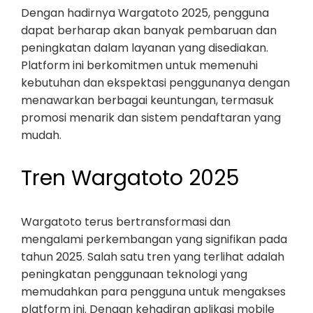
Dengan hadirnya Wargatoto 2025, pengguna
dapat berharap akan banyak pembaruan dan
peningkatan dalam layanan yang disediakan.
Platform ini berkomitmen untuk memenuhi
kebutuhan dan ekspektasi penggunanya dengan
menawarkan berbagai keuntungan, termasuk
promosi menarik dan sistem pendaftaran yang
mudah.
Tren Wargatoto 2025
Wargatoto terus bertransformasi dan
mengalami perkembangan yang signifikan pada
tahun 2025. Salah satu tren yang terlihat adalah
peningkatan penggunaan teknologi yang
memudahkan para pengguna untuk mengakses
platform ini. Dengan kehadiran aplikasi mobile