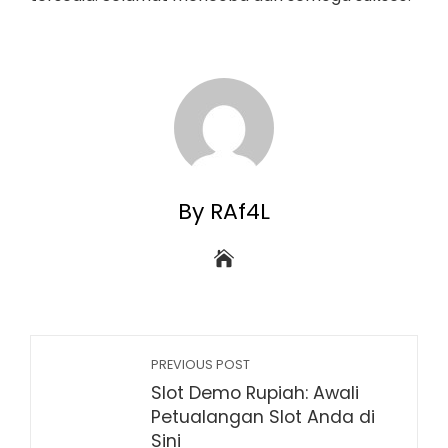
By RAf4L
PREVIOUS POST
Slot Demo Rupiah: Awali
Petualangan Slot Anda di
Sini