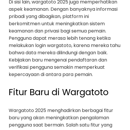
Di sisi lain, wargatoto 2025 juga memperhatikan
aspek keamanan. Dengan banyaknya informasi
pribadi yang dibagikan, platform ini
berkomitmen untuk meningkatkan sistem
keamanan dan privasi bagi semua pemain.
Pengguna dapat merasa lebih tenang ketika
melakukan login wargatoto, karena mereka tahu
bahwa data mereka dilindungi dengan baik.
Kebijakan baru mengenai pendaftaran dan
verifikasi pengguna semakin memperkuat
kepercayaan di antara para pemain.
Fitur Baru di Wargatoto
Wargatoto 2025 menghadirkan berbagai fitur
baru yang akan meningkatkan pengalaman
pengguna saat bermain. Salah satu fitur yang