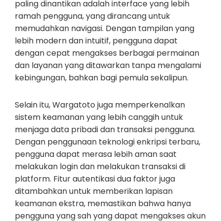
paling dinantikan adalah interface yang lebih
ramah pengguna, yang dirancang untuk
memudahkan navigasi. Dengan tampilan yang
lebih modern dan intuitif, pengguna dapat
dengan cepat mengakses berbagai permainan
dan layanan yang ditawarkan tanpa mengalami
kebingungan, bahkan bagi pemula sekalipun.
Selain itu, Wargatoto juga memperkenalkan
sistem keamanan yang lebih canggih untuk
menjaga data pribadi dan transaksi pengguna.
Dengan penggunaan teknologi enkripsi terbaru,
pengguna dapat merasa lebih aman saat
melakukan login dan melakukan transaksi di
platform. Fitur autentikasi dua faktor juga
ditambahkan untuk memberikan lapisan
keamanan ekstra, memastikan bahwa hanya
pengguna yang sah yang dapat mengakses akun