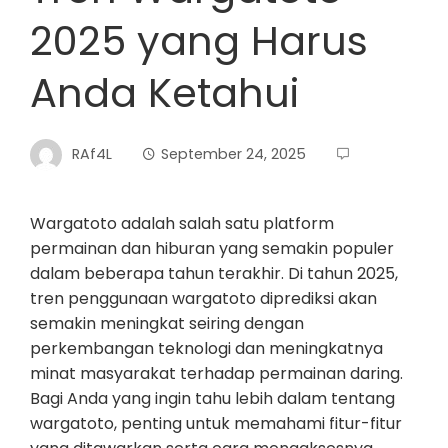
2025 yang Harus
Anda Ketahui
RAf4L
September 24, 2025
Wargatoto adalah salah satu platform
permainan dan hiburan yang semakin populer
dalam beberapa tahun terakhir. Di tahun 2025,
tren penggunaan wargatoto diprediksi akan
semakin meningkat seiring dengan
perkembangan teknologi dan meningkatnya
minat masyarakat terhadap permainan daring.
Bagi Anda yang ingin tahu lebih dalam tentang
wargatoto, penting untuk memahami fitur-fitur