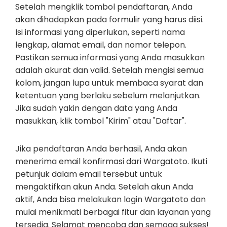
Setelah mengklik tombol pendaftaran, Anda
akan dihadapkan pada formulir yang harus diisi.
Isi informasi yang diperlukan, seperti nama
lengkap, alamat email, dan nomor telepon.
Pastikan semua informasi yang Anda masukkan
adalah akurat dan valid. Setelah mengisi semua
kolom, jangan lupa untuk membaca syarat dan
ketentuan yang berlaku sebelum melanjutkan.
Jika sudah yakin dengan data yang Anda
masukkan, klik tombol "Kirim" atau "Daftar".
Jika pendaftaran Anda berhasil, Anda akan
menerima email konfirmasi dari Wargatoto. Ikuti
petunjuk dalam email tersebut untuk
mengaktifkan akun Anda. Setelah akun Anda
aktif, Anda bisa melakukan login Wargatoto dan
mulai menikmati berbagai fitur dan layanan yang
tersedia. Selamat mencoba dan semoga sukses!