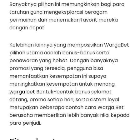
Banyaknya pilihan ini memungkinkan bagi para
taruhan guna mengeksplorasi beragam
permainan dan menemukan favorit mereka
dengan cepat.
Kelebihan lainnya yang memposisikan WargaBet
pilihan utama adalah bonus-bonus serta
penawaran yang hebat. Dengan banyaknya
promosi yang tersedia, pengguna bisa
memanfaatkan kesempatan ini supaya
meningkatkan kesempatan untuk menang.
warga bet
Bentuk-bentuk bonus selamat
datang, promo setiap hari, serta sistem loyal
merupakan beberapa contoh cara Warga Bet
berusaha memberikan lebih banyak nilai kepada
para penjudi.