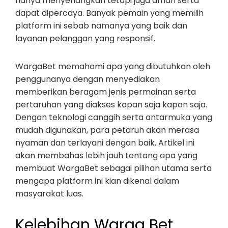
hanya menyenangkan tetapi juga aman serta
dapat dipercaya. Banyak pemain yang memilih
platform ini sebab namanya yang baik dan
layanan pelanggan yang responsif.
WargaBet memahami apa yang dibutuhkan oleh
penggunanya dengan menyediakan
memberikan beragam jenis permainan serta
pertaruhan yang diakses kapan saja kapan saja.
Dengan teknologi canggih serta antarmuka yang
mudah digunakan, para petaruh akan merasa
nyaman dan terlayani dengan baik. Artikel ini
akan membahas lebih jauh tentang apa yang
membuat WargaBet sebagai pilihan utama serta
mengapa platform ini kian dikenal dalam
masyarakat luas.
Kelebihan Warga Bet