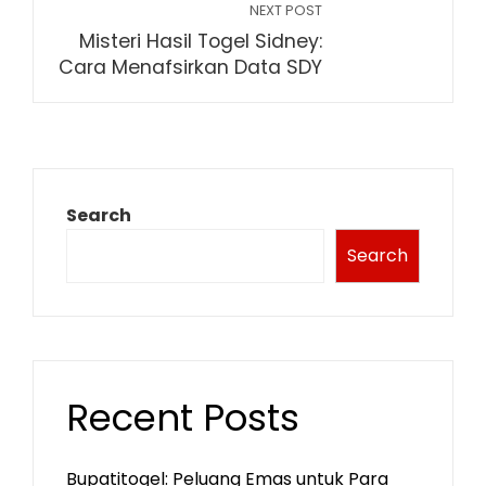
NEXT POST
Misteri Hasil Togel Sidney:
Cara Menafsirkan Data SDY
Search
Search
Recent Posts
Bupatitogel: Peluang Emas untuk Para