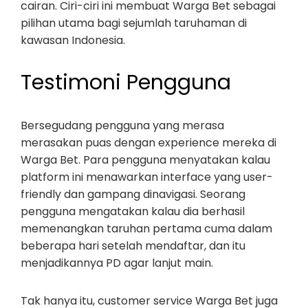
cairan. Ciri-ciri ini membuat Warga Bet sebagai
pilihan utama bagi sejumlah taruhaman di
kawasan Indonesia.
Testimoni Pengguna
Bersegudang pengguna yang merasa
merasakan puas dengan experience mereka di
Warga Bet. Para pengguna menyatakan kalau
platform ini menawarkan interface yang user-
friendly dan gampang dinavigasi. Seorang
pengguna mengatakan kalau dia berhasil
memenangkan taruhan pertama cuma dalam
beberapa hari setelah mendaftar, dan itu
menjadikannya PD agar lanjut main.
Tak hanya itu, customer service Warga Bet juga