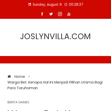
Skip
Sunday, August 9
00:28:37
to
content
JOSLYNVILLA.COM
Home
Warga Bet: Kenapa Hal Ini Menjadi Pilihan Utama Bagi
Para Taruhaman
BERITA GAMES