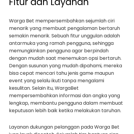
Fitur dan Layanan
Warga Bet mempersembahkan sejumlah ciri
menarik yang membuat pengalaman bertaruh
semakin menarik. Sebuah fitur unggulan adalah
antarmuka yang ramah pengguna, sehingga
memungkinkan pengguna agar berpindah
dengan mudah saat menemukan opsi bertaruh.
Dengan susunan yang mudah dipahami, mereka
bisa cepat mencari tahu jenis game maupun
event yang selalu ikuti tanpa mengalami
kesulitan. Selain itu, WargaBet
mempersembahkan informasi dan angka yang
lengkap, membantu pengguna dalam membuat
keputusan lebih baik ketika melakukan taruhan.
Layanan dukungan pelanggan pada Warga Bet