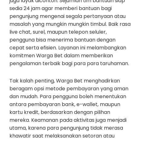
juga layak dicontoh. Sejumlah tim bantuan siap
sedia 24 jam agar memberi bantuan bagi
pengunjung mengenai segala pertanyaan atau
masalah yang mungkin mungkin timbul. Baik rasa
live chat, surel, maupun telepon seluler,
pengguna bisa menerima bantuan dengan
cepat serta efisien. Layanan ini melambangkan
komitmen Warga Bet dalam memberikan
pengalaman terbaik bagi para para taruhaman.
Tak kalah penting, Warga Bet menghadirkan
beragam opsi metode pembayaran yang aman
dan mudah. Para pengguna boleh menentukan
antara pembayaran bank, e-wallet, maupun
kartu kredit, berdasarkan dengan pilihan
mereka. Keamanan pada aktivitas juga menjadi
utama, karena para pengunjung tidak merasa
khawatir saat melaksanakan setoran atau