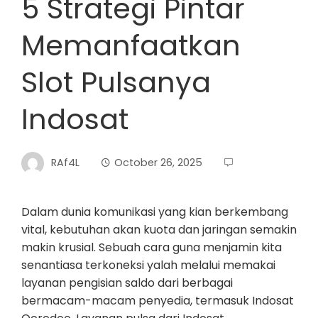
5 Strategi Pintar
Memanfaatkan
Slot Pulsanya
Indosat
RAf4L
October 26, 2025
Dalam dunia komunikasi yang kian berkembang
vital, kebutuhan akan kuota dan jaringan semakin
makin krusial. Sebuah cara guna menjamin kita
senantiasa terkoneksi yalah melalui memakai
layanan pengisian saldo dari berbagai
bermacam-macam penyedia, termasuk Indosat