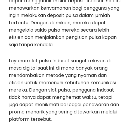
dapat menggunakan slot deposit Indosat. Slot ini
menawarkan kenyamanan bagi pengguna yang
ingin melakukan deposit pulsa dalam jumlah
tertentu. Dengan demikian, mereka dapat
mengelola saldo pulsa mereka secara lebih
efisien dan menjalankan pengisian pulsa kapan
saja tanpa kendala.
Layanan slot pulsa Indosat sangat relevan di
masa digital saat ini, di mana banyak orang
mendambakan metode yang nyaman dan
efisien untuk memenuhi kebutuhan komunikasi
mereka. Dengan slot pulsa, pengguna Indosat
tidak hanya dapat menghemat waktu, tetapi
juga dapat menikmati berbagai penawaran dan
promo menarik yang sering ditawarkan melalui
platform tersebut.