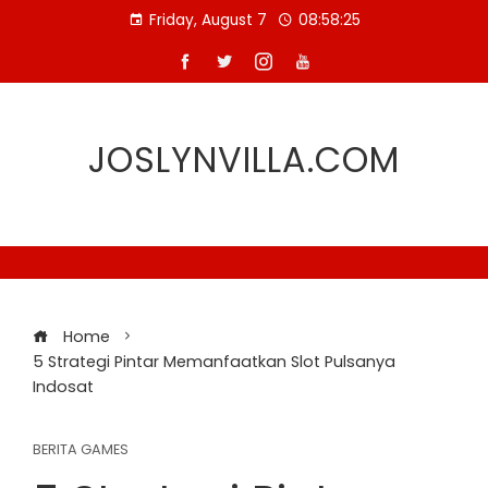
Skip
Friday, August 7
08:58:25
to
content
JOSLYNVILLA.COM
Home
5 Strategi Pintar Memanfaatkan Slot Pulsanya
Indosat
BERITA GAMES