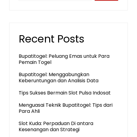
Recent Posts
Bupatitogel: Peluang Emas untuk Para
Pemain Togel
Bupatitogel: Menggabungkan
Keberuntungan dan Analisis Data
Tips Sukses Bermain Slot Pulsa Indosat
Menguasai Teknik Bupatitogel: Tips dari
Para Ahli
Slot Kuda: Perpaduan Di antara
Kesenangan dan Strategi