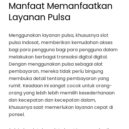
Manfaat Memanfaatkan
Layanan Pulsa
Menggunakan layanan pulsa, khususnya slot
pulsa Indosat, memberikan kemudahan akses
bagi para pengguna bagi para pengguna dalam
melakukan berbagai transaksi digital digital.
Dengan menggunakan pulsa sebagai alat
pembayaran, mereka tidak perlu bingung
membuka detail tentang pembayaran yang
rumit. Keadaan ini sangat cocok untuk orang-
orang yang lebih lebih memilih kesederhanaan
dan kecepatan dan kecepatan dalam,
khususnya saat memerlukan layanan cepat di
ponsel.