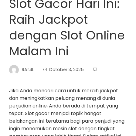
Slot Gacor Hari Ini:
Raih Jackpot
dengan Slot Online
Malam Ini
RAf4L
October 3, 2025
Jika Anda mencari cara untuk meraih jackpot
dan meningkatkan peluang menang di dunia
perjudian online, Anda berada di tempat yang
tepat. Slot gacor menjadi topik hangat
belakangan ini, terutama bagi para penjudi yang
ingin menemukan mesin slot dengan tingkat