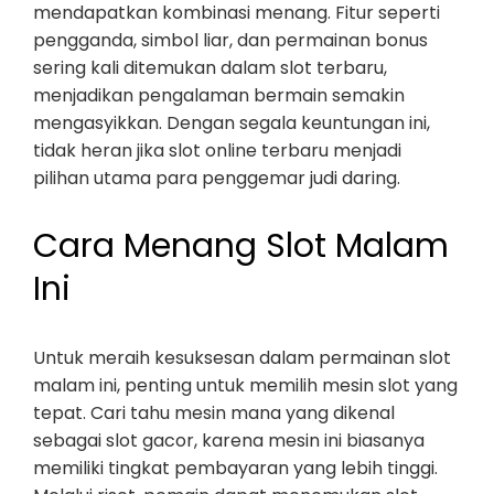
mendapatkan kombinasi menang. Fitur seperti
pengganda, simbol liar, dan permainan bonus
sering kali ditemukan dalam slot terbaru,
menjadikan pengalaman bermain semakin
mengasyikkan. Dengan segala keuntungan ini,
tidak heran jika slot online terbaru menjadi
pilihan utama para penggemar judi daring.
Cara Menang Slot Malam
Ini
Untuk meraih kesuksesan dalam permainan slot
malam ini, penting untuk memilih mesin slot yang
tepat. Cari tahu mesin mana yang dikenal
sebagai slot gacor, karena mesin ini biasanya
memiliki tingkat pembayaran yang lebih tinggi.