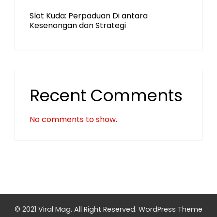
Slot Kuda: Perpaduan Di antara
Kesenangan dan Strategi
Recent Comments
No comments to show.
© 2021 Viral Mag. All Right Reserved.
WordPress Theme