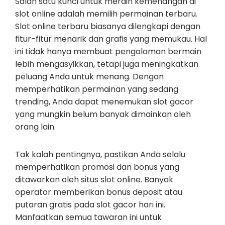
Salah satu kunci untuk meraih kemenangan di
slot online adalah memilih permainan terbaru.
Slot online terbaru biasanya dilengkapi dengan
fitur-fitur menarik dan grafis yang memukau. Hal
ini tidak hanya membuat pengalaman bermain
lebih mengasyikkan, tetapi juga meningkatkan
peluang Anda untuk menang. Dengan
memperhatikan permainan yang sedang
trending, Anda dapat menemukan slot gacor
yang mungkin belum banyak dimainkan oleh
orang lain.
Tak kalah pentingnya, pastikan Anda selalu
memperhatikan promosi dan bonus yang
ditawarkan oleh situs slot online. Banyak
operator memberikan bonus deposit atau
putaran gratis pada slot gacor hari ini.
Manfaatkan semua tawaran ini untuk