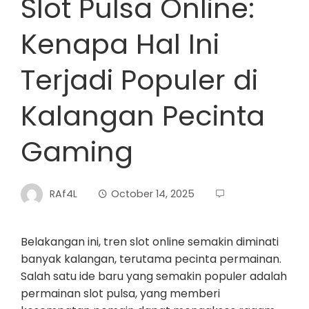
Slot Pulsa Online:
Kenapa Hal Ini
Terjadi Populer di
Kalangan Pecinta
Gaming
RAf4L
October 14, 2025
Belakangan ini, tren slot online semakin diminati
banyak kalangan, terutama pecinta permainan.
Salah satu ide baru yang semakin populer adalah
permainan slot pulsa, yang memberi