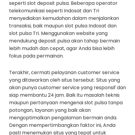
seperti slot deposit pulsa. Beberapa operator
telekomunikasi seperti Indosat dan Tri
menyediakan kemudahan dalam menjalankan
transaksi, baik maupun slot pulsa Indosat dan
slot pulsa Tri. Menggunakan website yang
mendukung deposit pulsa akan tahap bermain
lebih mudah dan cepat, agar Anda bisa lebih
fokus pada permainan.
Terakhir, cermati pelayanan customer service
yang ditawarkan oleh situs tersebut. Situs yang
akan punya customer service yang responsif dan
siap membantu 24 jam. Baik itu masalah teknis
maupun pertanyaan mengenai slot pulsa tanpa
potongan, layanan yang baik akan
mengoptimalkan pengalaman bermain anda.
Dengan mempertimbangkan faktor ini, Anda
pasti menemukan situs yang tepat untuk