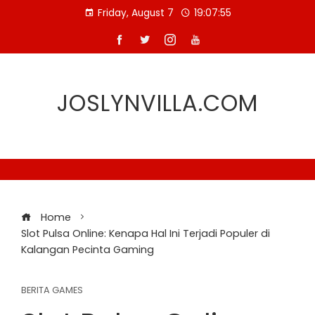
Skip
Friday, August 7
19:07:55
to
content
JOSLYNVILLA.COM
Home
Slot Pulsa Online: Kenapa Hal Ini Terjadi Populer di
Kalangan Pecinta Gaming
BERITA GAMES