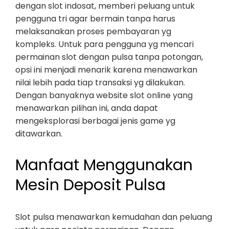
dengan slot indosat, memberi peluang untuk
pengguna tri agar bermain tanpa harus
melaksanakan proses pembayaran yg
kompleks. Untuk para pengguna yg mencari
permainan slot dengan pulsa tanpa potongan,
opsi ini menjadi menarik karena menawarkan
nilai lebih pada tiap transaksi yg dilakukan.
Dengan banyaknya website slot online yang
menawarkan pilihan ini, anda dapat
mengeksplorasi berbagai jenis game yg
ditawarkan.
Manfaat Menggunakan
Mesin Deposit Pulsa
Slot pulsa menawarkan kemudahan dan peluang