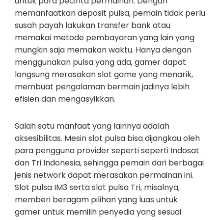
untuk para pecinta permainan. Dengan
memanfaatkan deposit pulsa, pemain tidak perlu
susah payah lakukan transfer bank atau
memakai metode pembayaran yang lain yang
mungkin saja memakan waktu. Hanya dengan
menggunakan pulsa yang ada, gamer dapat
langsung merasakan slot game yang menarik,
membuat pengalaman bermain jadinya lebih
efisien dan mengasyikkan.
Salah satu manfaat yang lainnya adalah
aksesibilitas. Mesin slot pulsa bisa dijangkau oleh
para pengguna provider seperti seperti Indosat
dan Tri Indonesia, sehingga pemain dari berbagai
jenis network dapat merasakan permainan ini.
Slot pulsa IM3 serta slot pulsa Tri, misalnya,
memberi beragam pilihan yang luas untuk
gamer untuk memilih penyedia yang sesuai