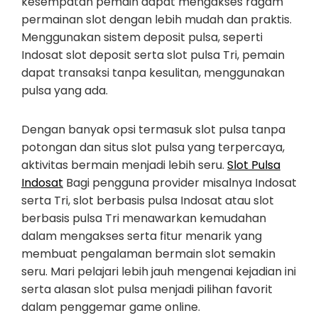
kesempatan pemain dapat mengakses ragam
permainan slot dengan lebih mudah dan praktis.
Menggunakan sistem deposit pulsa, seperti
Indosat slot deposit serta slot pulsa Tri, pemain
dapat transaksi tanpa kesulitan, menggunakan
pulsa yang ada.
Dengan banyak opsi termasuk slot pulsa tanpa
potongan dan situs slot pulsa yang terpercaya,
aktivitas bermain menjadi lebih seru.
Slot Pulsa
Indosat
Bagi pengguna provider misalnya Indosat
serta Tri, slot berbasis pulsa Indosat atau slot
berbasis pulsa Tri menawarkan kemudahan
dalam mengakses serta fitur menarik yang
membuat pengalaman bermain slot semakin
seru. Mari pelajari lebih jauh mengenai kejadian ini
serta alasan slot pulsa menjadi pilihan favorit
dalam penggemar game online.