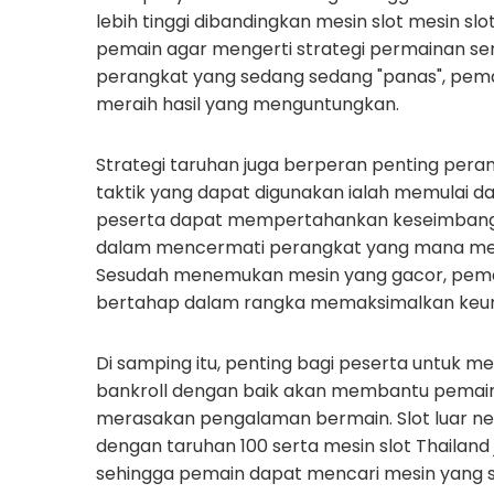
lebih tinggi dibandingkan mesin slot mesin slo
pemain agar mengerti strategi permainan ser
perangkat yang sedang sedang "panas", pem
meraih hasil yang menguntungkan.
Strategi taruhan juga berperan penting pera
taktik yang dapat digunakan ialah memulai dari
peserta dapat mempertahankan keseimbangan 
dalam mencermati perangkat yang mana me
Sesudah menemukan mesin yang gacor, pema
bertahap dalam rangka memaksimalkan keun
Di samping itu, penting bagi peserta untuk me
bankroll dengan baik akan membantu pemain
merasakan pengalaman bermain. Slot luar neg
dengan taruhan 100 serta mesin slot Thailand
sehingga pemain dapat mencari mesin yang ses