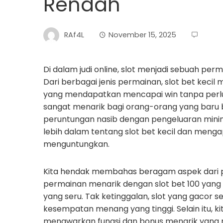
Rendah
RAf4L
November 15, 2025
Di dalam judi online, slot menjadi sebuah per
Dari berbagai jenis permainan, slot bet kec
yang mendapatkan mencapai win tanpa perlu 
sangat menarik bagi orang-orang yang baru ba
peruntungan nasib dengan pengeluaran minima
lebih dalam tentang slot bet kecil dan meng
menguntungkan.
Kita hendak membahas beragam aspek dari pe
permainan menarik dengan slot bet 100 yan
yang seru. Tak ketinggalan, slot yang gacor s
kesempatan menang yang tinggi. Selain itu, k
menawarkan fungsi dan bonus menarik yang 