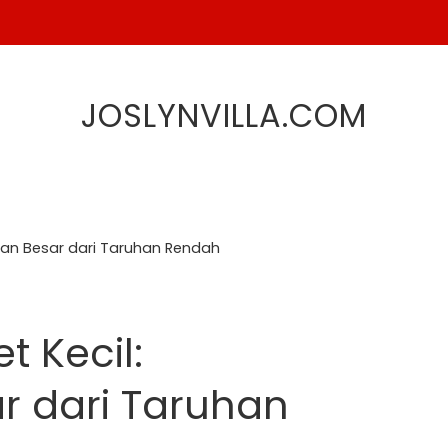
JOSLYNVILLA.COM
an Besar dari Taruhan Rendah
 Kecil:
 dari Taruhan