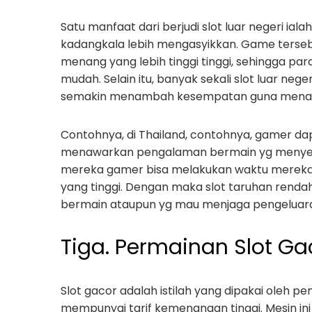
Satu manfaat dari berjudi slot luar negeri ial
kadangkala lebih mengasyikkan. Game terse
menang yang lebih tinggi tinggi, sehingga p
mudah. Selain itu, banyak sekali slot luar neg
semakin menambah kesempatan guna menang 
Contohnya, di Thailand, contohnya, gamer dap
menawarkan pengalaman bermain yg menyena
mereka gamer bisa melakukan waktu mereka 
yang tinggi. Dengan maka slot taruhan rendah
bermain ataupun yg mau menjaga pengeluaran
Tiga. Permainan Slot Gac
Slot gacor adalah istilah yang dipakai oleh 
mempunyai tarif kemenangan tinggi. Mesin i