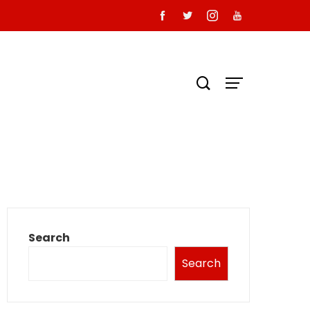
Search
Search