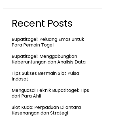
Recent Posts
Bupatitogel: Peluang Emas untuk
Para Pemain Togel
Bupatitogel: Menggabungkan
Keberuntungan dan Analisis Data
Tips Sukses Bermain Slot Pulsa
Indosat
Menguasai Teknik Bupatitogel: Tips
dari Para Ahli
Slot Kuda: Perpaduan Di antara
Kesenangan dan Strategi