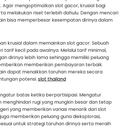
t. Agar mengoptimalkan slot gacor, krusial bagi
ta melakukan riset terlebih dahulu. Dengan mencari
ain bisa memperbesar kesempatan dirinya dalam
nan krusial dalam memainkan slot gacor. Sebuah
 tarif kecil pada awalnya. Melalui tarif minimal,
dirinya lebih lama sehingga memiliki peluang
mberikan memberikan pembayaran terbaik.
in dapat menaikkan taruhan mereka secara
tungan potensi.
slot thailand
ngatur batas ketika berpartisipasi. Mengatur
 menghindari rugi yang mungkin besar dan tetap
eri yang memberikan variasi menarik dari slot
 juga memberikan peluang guna dieksplorasi,
uai untuk strategi taruhan dirinya serta meraih