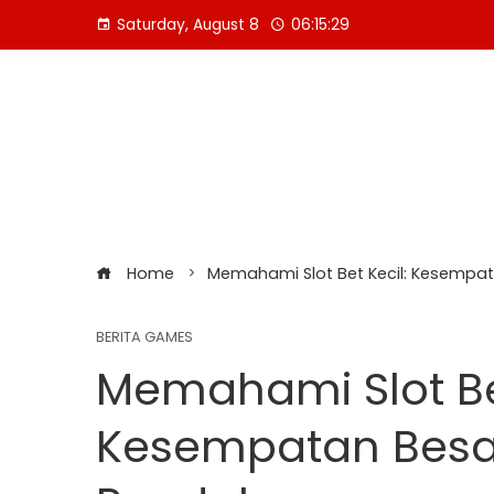
Skip
Saturday, August 8
06:15:29
to
content
Home
Memahami Slot Bet Kecil: Kesempat
BERITA GAMES
Memahami Slot Bet
Kesempatan Besar