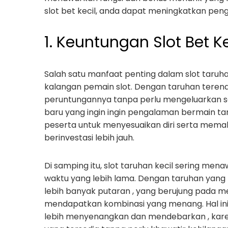
slot bet kecil, anda dapat meningkatkan peng
1. Keuntungan Slot Bet Ke
Salah satu manfaat penting dalam slot taruhan
kalangan pemain slot. Dengan taruhan teren
peruntungannya tanpa perlu mengeluarkan se
baru yang ingin ingin pengalaman bermain tan
peserta untuk menyesuaikan diri serta mem
berinvestasi lebih jauh.
Di samping itu, slot taruhan kecil sering 
waktu yang lebih lama. Dengan taruhan yang 
lebih banyak putaran , yang berujung pada
mendapatkan kombinasi yang menang. Hal i
lebih menyenangkan dan mendebarkan , karen