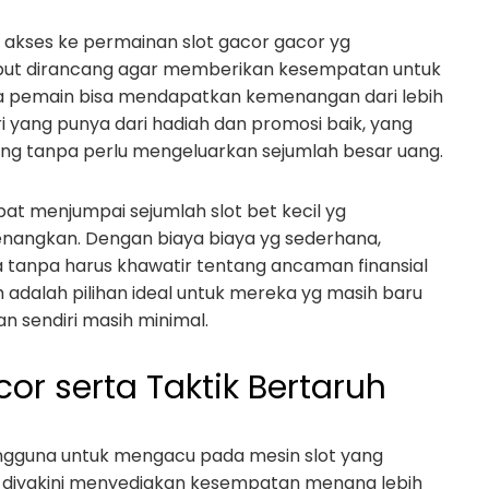
ah akses ke permainan slot gacor gacor yg
but dirancang agar memberikan kesempatan untuk
ara pemain bisa mendapatkan kemenangan dari lebih
eri yang punya dari hadiah dan promosi baik, yang
tanpa perlu mengeluarkan sejumlah besar uang.
at menjumpai sejumlah slot bet kecil yg
ngkan. Dengan biaya biaya yg sederhana,
tanpa harus khawatir tentang ancaman finansial
 adalah pilihan ideal untuk mereka yg masih baru
 sendiri masih minimal.
or serta Taktik Bertaruh
pengguna untuk mengacu pada mesin slot yang
ni diyakini menyediakan kesempatan menang lebih