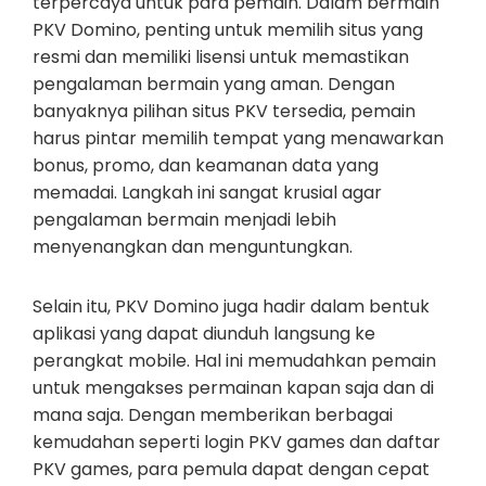
terpercaya untuk para pemain. Dalam bermain
PKV Domino, penting untuk memilih situs yang
resmi dan memiliki lisensi untuk memastikan
pengalaman bermain yang aman. Dengan
banyaknya pilihan situs PKV tersedia, pemain
harus pintar memilih tempat yang menawarkan
bonus, promo, dan keamanan data yang
memadai. Langkah ini sangat krusial agar
pengalaman bermain menjadi lebih
menyenangkan dan menguntungkan.
Selain itu, PKV Domino juga hadir dalam bentuk
aplikasi yang dapat diunduh langsung ke
perangkat mobile. Hal ini memudahkan pemain
untuk mengakses permainan kapan saja dan di
mana saja. Dengan memberikan berbagai
kemudahan seperti login PKV games dan daftar
PKV games, para pemula dapat dengan cepat