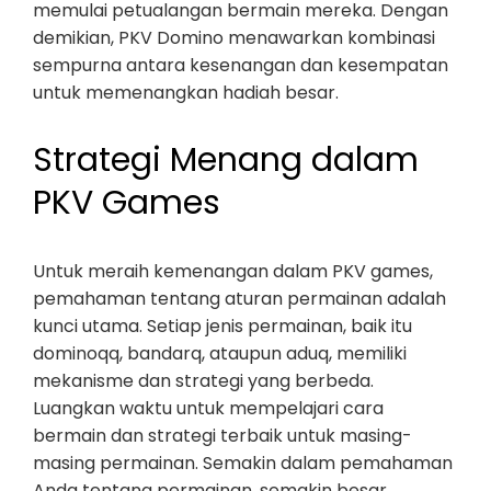
memulai petualangan bermain mereka. Dengan
demikian, PKV Domino menawarkan kombinasi
sempurna antara kesenangan dan kesempatan
untuk memenangkan hadiah besar.
Strategi Menang dalam
PKV Games
Untuk meraih kemenangan dalam PKV games,
pemahaman tentang aturan permainan adalah
kunci utama. Setiap jenis permainan, baik itu
dominoqq, bandarq, ataupun aduq, memiliki
mekanisme dan strategi yang berbeda.
Luangkan waktu untuk mempelajari cara
bermain dan strategi terbaik untuk masing-
masing permainan. Semakin dalam pemahaman
Anda tentang permainan, semakin besar