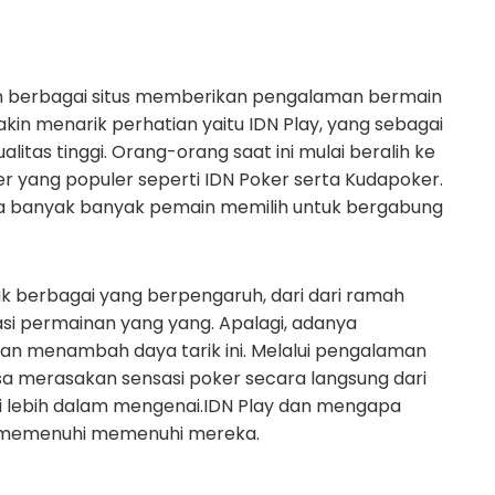
gan berbagai situs memberikan pengalaman bermain
in menarik perhatian yaitu IDN Play, yang sebagai
itas tinggi. Orang-orang saat ini mulai beralih ke
r yang populer seperti IDN Poker serta Kudapoker.
ga banyak banyak pemain memilih untuk bergabung
ak berbagai yang berpengaruh, dari dari ramah
i permainan yang yang. Apalagi, adanya
an menambah daya tarik ini. Melalui pengalaman
isa merasakan sensasi poker secara langsung dari
mi lebih dalam mengenai.IDN Play dan mengapa
uk memenuhi memenuhi mereka.