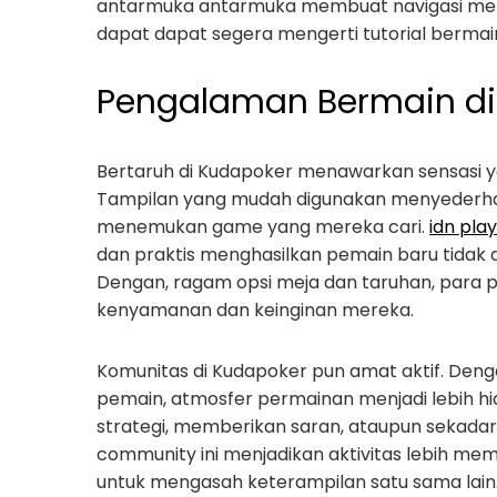
antarmuka antarmuka membuat navigasi menj
dapat dapat segera mengerti tutorial bermain
Pengalaman Bermain di
Bertaruh di Kudapoker menawarkan sensasi yan
Tampilan yang mudah digunakan menyederha
menemukan game yang mereka cari.
idn play
dan praktis menghasilkan pemain baru tidak 
Dengan, ragam opsi meja dan taruhan, para 
kenyamanan dan keinginan mereka.
Komunitas di Kudapoker pun amat aktif. Den
pemain, atmosfer permainan menjadi lebih h
strategi, memberikan saran, ataupun sekada
community ini menjadikan aktivitas lebih m
untuk mengasah keterampilan satu sama lain