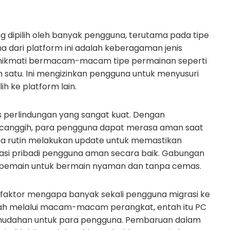
ing dipilih oleh banyak pengguna, terutama pada tipe
ma dari platform ini adalah keberagaman jenis
enikmati bermacam-macam tipe permainan seperti
m satu. Ini mengizinkan pengguna untuk menyusuri
h ke platform lain.
tas perlindungan yang sangat kuat. Dengan
ggih, para pengguna dapat merasa aman saat
ra rutin melakukan update untuk memastikan
asi pribadi pengguna aman secara baik. Gabungan
a pemain untuk bermain nyaman dan tanpa cemas.
 faktor mengapa banyak sekali pengguna migrasi ke
mudah melalui macam-macam perangkat, entah itu PC
mudahan untuk para pengguna. Pembaruan dalam