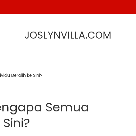
JOSLYNVILLA.COM
idu Beralih ke Sini?
 Mengapa Semua
 Sini?