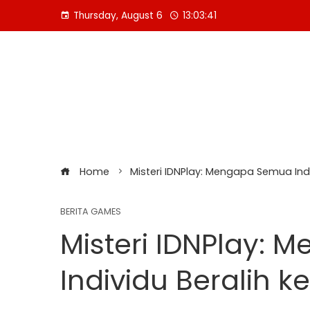
Skip
Thursday, August 6
13:03:41
to
content
Home
Misteri IDNPlay: Mengapa Semua Indiv
BERITA GAMES
Misteri IDNPlay:
Individu Beralih ke