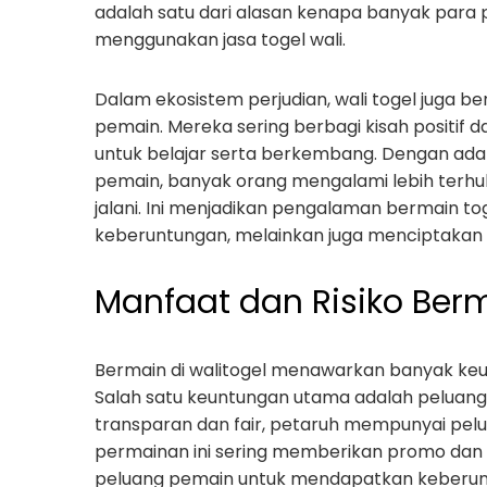
adalah satu dari alasan kenapa banyak para
menggunakan jasa togel wali.
Dalam ekosistem perjudian, wali togel juga 
pemain. Mereka sering berbagi kisah positif
untuk belajar serta berkembang. Dengan adan
pemain, banyak orang mengalami lebih terh
jalani. Ini menjadikan pengalaman bermain t
keberuntungan, melainkan juga menciptakan h
Manfaat dan Risiko Berm
Bermain di walitogel menawarkan banyak ke
Salah satu keuntungan utama adalah peluang l
transparan dan fair, petaruh mempunyai pel
permainan ini sering memberikan promo da
peluang pemain untuk mendapatkan keberuntu