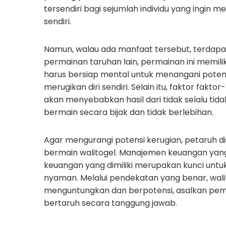
tersendiri bagi sejumlah individu yang ingin
sendiri.
Namun, walau ada manfaat tersebut, terdapat 
permainan taruhan lain, permainan ini memilik
harus bersiap mental untuk menangani potensi 
merugikan diri sendiri. Selain itu, faktor fak
akan menyebabkan hasil dari tidak selalu tidak
bermain secara bijak dan tidak berlebihan.
Agar mengurangi potensi kerugian, petaruh
bermain walitogel. Manajemen keuangan yang b
keuangan yang dimiliki merupakan kunci un
nyaman. Melalui pendekatan yang benar, wal
menguntungkan dan berpotensi, asalkan pemai
bertaruh secara tanggung jawab.