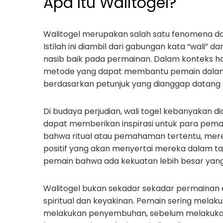
Apa Itu Walitogel?
Walitogel merupakan salah satu fenomena da
Istilah ini diambil dari gabungan kata “wali” d
nasib baik pada permainan. Dalam konteks hal 
metode yang dapat membantu pemain dalam
berdasarkan petunjuk yang dianggap datang dar
Di budaya perjudian, wali togel kebanyakan
dapat memberikan inspirasi untuk para pem
bahwa ritual atau pemahaman tertentu, mere
positif yang akan menyertai mereka dalam tar
pemain bahwa ada kekuatan lebih besar yang
Walitogel bukan sekadar sekadar permainan ang
spiritual dan keyakinan. Pemain sering melak
melakukan penyembuhan, sebelum melakukan