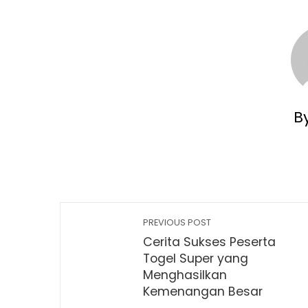
B
PREVIOUS POST
Cerita Sukses Peserta
Togel Super yang
Menghasilkan
Kemenangan Besar