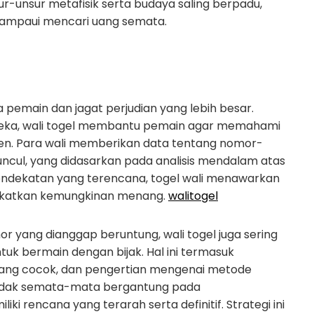
ur-unsur metafisik serta budaya saling berpadu,
ampaui mencari uang semata.
a pemain dan jagat perjudian yang lebih besar.
eka, wali togel membantu pemain agar memahami
ien. Para wali memberikan data tentang nomor-
ncul, yang didasarkan pada analisis mendalam atas
endekatan yang terencana, togel wali menawarkan
gkatkan kemungkinan menang.
walitogel
ang dianggap beruntung, wali togel juga sering
tuk bermain dengan bijak. Hal ini termasuk
yang cocok, dan pengertian mengenai metode
tidak semata-mata bergantung pada
i rencana yang terarah serta definitif. Strategi ini