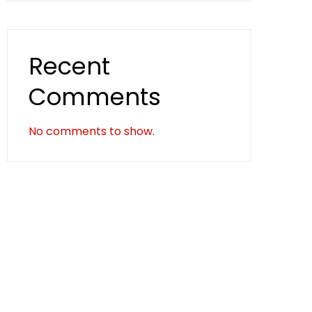
Recent
Comments
No comments to show.