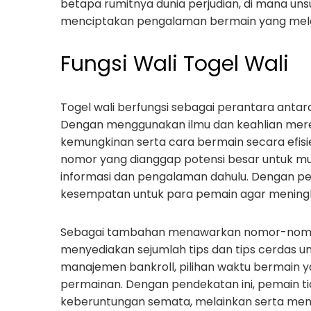
betapa rumitnya dunia perjudian, di mana uns
menciptakan pengalaman bermain yang mel
Fungsi Wali Togel Wali
Togel wali berfungsi sebagai perantara antar
Dengan menggunakan ilmu dan keahlian mer
kemungkinan serta cara bermain secara efis
nomor yang dianggap potensi besar untuk mu
informasi dan pengalaman dahulu. Dengan p
kesempatan untuk para pemain agar menin
Sebagai tambahan menawarkan nomor-nomor y
menyediakan sejumlah tips dan tips cerdas un
manajemen bankroll, pilihan waktu bermain 
permainan. Dengan pendekatan ini, pemain 
keberuntungan semata, melainkan serta memilik