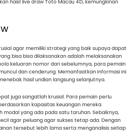
kan hasil live draw Toto Macau 4D, kemungkinan
aw
usial agar memiliki strategi yang baik supaya dapat
yang bisa bisa dilaksanakan adalah melaksanakan
ti pola keluaran nomor dari sebelumnya, para pemain
muncul dan cenderung. Memanfaatkan informasi ini
enebak hasil undian langsung selanjutnya.
pat juga sangatlah krusial. Para pemain perlu
berdasarkan kapasitas keuangan mereka.
h modal yang ada pada satu taruhan. Sebaiknya,
cil agar peluang agar sukses tetap ada. Dengan
nan tersebut lebih lama serta menganalisis setiap