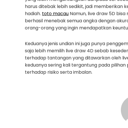
harus ditebak lebih sedikit, jadi memberika
hadiah.
toto macau
Namun, live draw 5D bisa 
berhasil menebak semua angka dengan akurat
orang-orang yang ingin mendapatkan keuntung
Keduanya jenis undian ini juga punya pengge
saja lebih memilih live draw 4D sebab kesede
terhadap tantangan yang ditawarkan oleh liv
keduanya sering kali tergantung pada piliha
terhadap risiko serta imbalan.