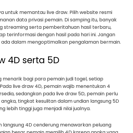
ya untuk memantau live draw. Pilih website resmi
manan data privasi pemain. Di samping itu, banyak
g streaming serta pemberitahuan hasil terbaru,
terinformasi dengan hasil pada hari ini. Jangan
g ada dalam mengoptimalkan pengalaman bermain.
w 4D serta 5D
menarik bagi para pemain judi togel, setiap
 Pada live draw 4D, pemain wajib menentukan 4
rsedia, sedangkan pada live draw 5D, pemain perlu
ngka, tingkat kesulitan dalam undian langsung 5D
lebih tinggi juga menjadi nilai jualnya.
an langsung 4D cenderung menawarkan peluang
agian besar pemain memilih 4D karena angka yang