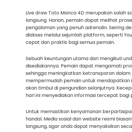
Live draw Toto Manca 4D merupakan salah sat
langsung. Harian, pemain dapat melihat pro
pengalaman yang penuh adrenalin. Seiring de
diakses melalui sejumlah platform, seperti 
cepat dan praktis bagi semua pemain.
Sebuah keuntungan utama dari mengikuti und
disediakannya. Pemain dapat mengamati pros
sehingga meningkatkan ketransparan dalam pe
mempermudah pemain untuk mendapatkan in
akan timbul di pengundian selanjutnya. Kecepa
hari ini menyediakan informasi tercepat bagi
Untuk memastikan kenyamanan berpartisipasi 
handal. Media sosial dan website resmi bias
langsung, agar anda dapat menyaksikan sec