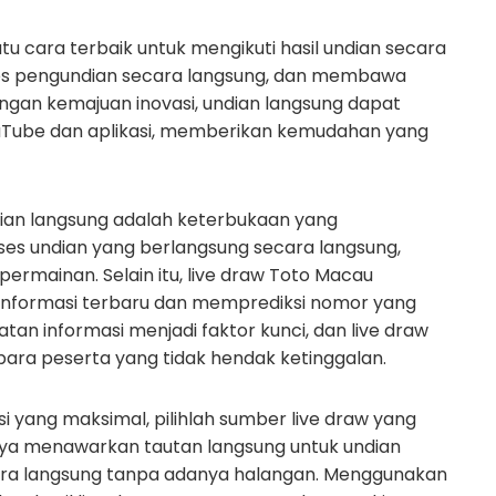
u cara terbaik untuk mengikuti hasil undian secara
ses pengundian secara langsung, dan membawa
ngan kemajuan inovasi, undian langsung dapat
YouTube dan aplikasi, memberikan kemudahan yang
ian langsung adalah keterbukaan yang
es undian yang berlangsung secara langsung,
rmainan. Selain itu, live draw Toto Macau
formasi terbaru dan memprediksi nomor yang
tan informasi menjadi faktor kunci, dan live draw
 para peserta yang tidak hendak ketinggalan.
yang maksimal, pilihlah sumber live draw yang
anya menawarkan tautan langsung untuk undian
ara langsung tanpa adanya halangan. Menggunakan