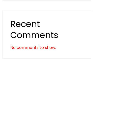
Recent
Comments
No comments to show.