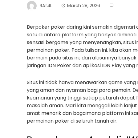
RAf4L
March 28, 2026
Berpoker poker daring kini semakin digemar
satu di antara platform yang banyak diminati
sensasi bergame yang menyenangkan, situs ini 
permainan poker. Pada tulisan ini, kita akan
bermain pada situs ini, dan alasannya banyak
jaringan IDN Poker dan aplikasi IDN Play yan
Situs ini tidak hanya menawarkan game yang
yang aman dan nyaman bagi para pemain. De
keamanan yang tinggi, setiap petaruh dapat 
masalah aman. Mari kita menggali lebih lanju
amat menarik dan bagaimana platform ini 
permainan poker di seluruh tanah air.