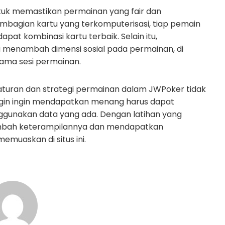
tuk memastikan permainan yang fair dan
bagian kartu yang terkomputerisasi, tiap pemain
at kombinasi kartu terbaik. Selain itu,
ga menambah dimensi sosial pada permainan, di
lama sesi permainan.
turan dan strategi permainan dalam JWPoker tidak
ingin ingin mendapatkan menang harus dapat
gunakan data yang ada. Dengan latihan yang
mbah keterampilannya dan mendapatkan
uaskan di situs ini.