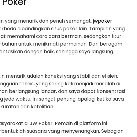
 Poker
n yang menarik dan penuh semangat.
jwpoker
rbeda dibandingkan situs poker lain. Tampilan yang
t memahami cara cara bermain, sedangkan fitur-
mbahan untuk menikmati permainan. Dari beragam
entasikan dengan baik, sehingga saya langsung
n menarik adalah koneksi yang stabil dan efisien.
guan teknis, yang sering kali menjadi masalah di
ainan berlangsung lancar, dan saya dapat konsentrasi
eda waktu. Ini sangat penting, apalagi ketika saya
uratan dan ketelitian.
syarakat di JW Poker. Pemain di platform ini
terbentuklah suasana yang menyenangkan. Sebagian