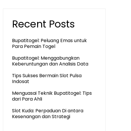
Recent Posts
Bupatitogel: Peluang Emas untuk
Para Pemain Togel
Bupatitogel: Menggabungkan
Keberuntungan dan Analisis Data
Tips Sukses Bermain Slot Pulsa
Indosat
Menguasai Teknik Bupatitogel: Tips
dari Para Ahli
Slot Kuda: Perpaduan Di antara
Kesenangan dan Strategi