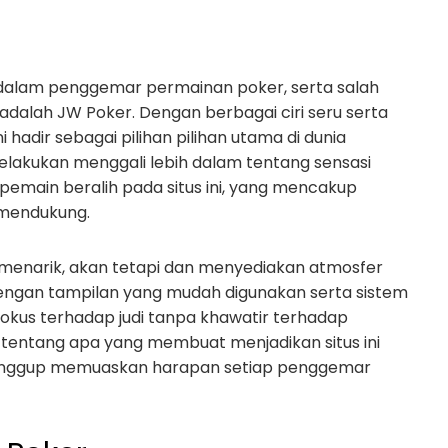
i dalam penggemar permainan poker, serta salah
 adalah JW Poker. Dengan berbagai ciri seru serta
hadir sebagai pilihan pilihan utama di dunia
 melakukan menggali lebih dalam tentang sensasi
 pemain beralih pada situs ini, yang mencakup
g mendukung.
 menarik, akan tetapi dan menyediakan atmosfer
ngan tampilan yang mudah digunakan serta sistem
fokus terhadap judi tanpa khawatir terhadap
t tentang apa yang membuat menjadikan situs ini
sanggup memuaskan harapan setiap penggemar