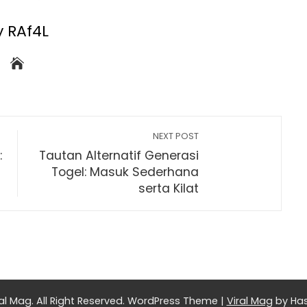
y RAf4L
NEXT POST
:
Tautan Alternatif Generasi
Togel: Masuk Sederhana
serta Kilat
al Mag. All Right Reserved.
WordPress Theme
|
Viral Mag
by Ha