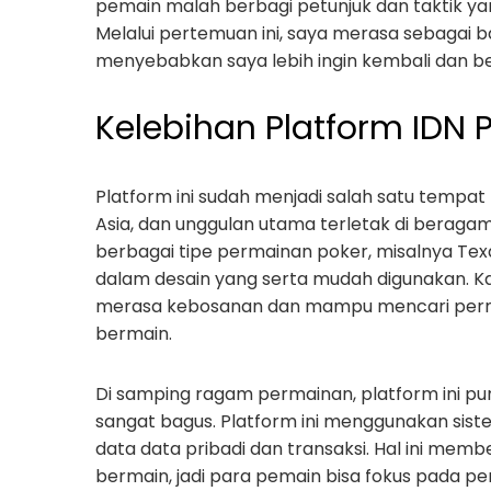
pemain malah berbagi petunjuk dan taktik 
Melalui pertemuan ini, saya merasa sebagai ba
menyebabkan saya lebih ingin kembali dan ber
Kelebihan Platform IDN 
Platform ini sudah menjadi salah satu tempa
Asia, dan unggulan utama terletak di berag
berbagai tipe permainan poker, misalnya Tex
dalam desain yang serta mudah digunakan. Ka
merasa kebosanan dan mampu mencari permai
bermain.
Di samping ragam permainan, platform ini 
sangat bagus. Platform ini menggunakan sist
data data pribadi dan transaksi. Hal ini mem
bermain, jadi para pemain bisa fokus pada p