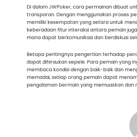
Di dalam JWPoker, cara permainan dibuat un
transparan. Dengan menggunakan proses pem
memiliki kesempatan yang setara untuk mendap
keberadaan fitur interaksi antara pemain ju
mana dapat berkomunikasi dan berdiskusi se
Betapa pentingnya pengertian terhadap pera
dapat dihiraukan sepele. Para pemain yang 
membaca kondisi dengan baik-baik dan meng
memadai, setiap orang pemain dapat mena
pengalaman bermain yang memuaskan dan mem