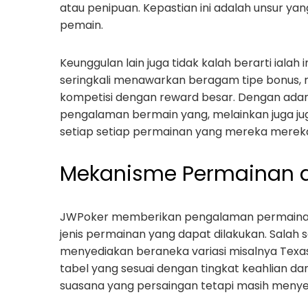
atau penipuan. Kepastian ini adalah unsur y
pemain.
Keunggulan lain juga tidak kalah berarti ialah
seringkali menawarkan beragam tipe bonus, m
kompetisi dengan reward besar. Dengan adan
pengalaman bermain yang, melainkan juga ju
setiap setiap permainan yang mereka mereka 
Mekanisme Permainan d
JWPoker memberikan pengalaman permainan
jenis permainan yang dapat dilakukan. Salah 
menyediakan beraneka variasi misalnya Texa
tabel yang sesuai dengan tingkat keahlian d
suasana yang persaingan tetapi masih meny