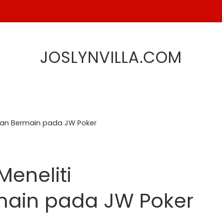
JOSLYNVILLA.COM
man Bermain pada JW Poker
Meneliti
ain pada JW Poker