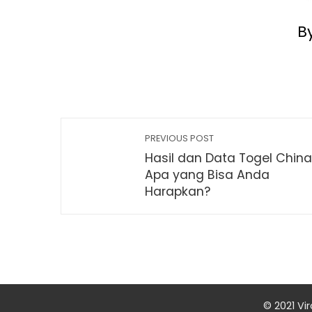
B
PREVIOUS POST
Hasil dan Data Togel China
Apa yang Bisa Anda
Harapkan?
© 2021 Vir