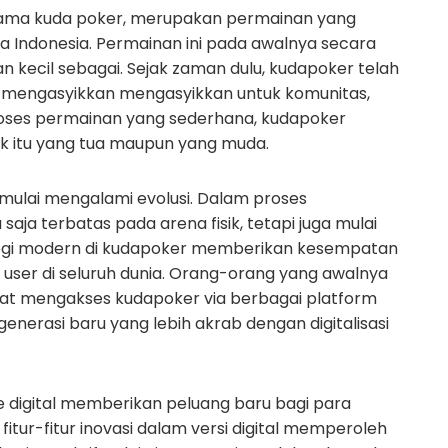
 nama kuda poker, merupakan permainan yang
ra Indonesia. Permainan ini pada awalnya secara
ecil sebagai. Sejak zaman dulu, kudapoker telah
g mengasyikkan mengasyikkan untuk komunitas,
oses permainan yang sederhana, kudapoker
 itu yang tua maupun yang muda.
mulai mengalami evolusi. Dalam proses
ja terbatas pada arena fisik, tetapi juga mulai
ologi modern di kudapoker memberikan kesempatan
 user di seluruh dunia. Orang-orang yang awalnya
at mengakses kudapoker via berbagai platform
erasi baru yang lebih akrab dengan digitalisasi
ke digital memberikan peluang baru bagi para
ur-fitur inovasi dalam versi digital memperoleh