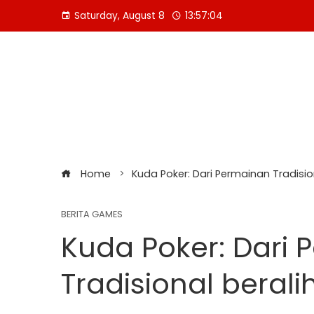
Skip
Saturday, August 8
13:57:05
to
content
Home
Kuda Poker: Dari Permainan Tradision
BERITA GAMES
Kuda Poker: Dari
Tradisional beralih