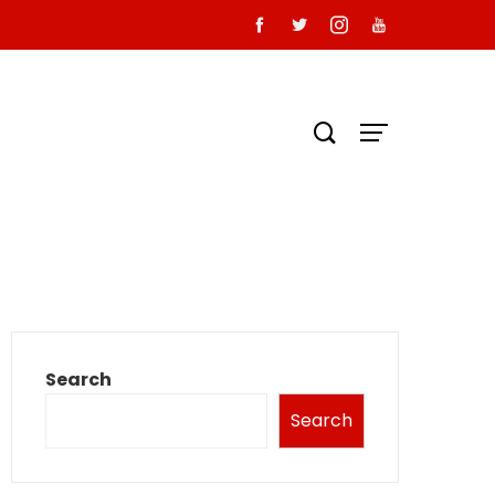
Search
Search