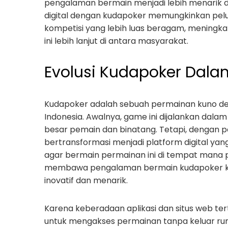
pengalaman bermain menjadi lebih menarik dan
digital dengan kudapoker memungkinkan pelu
kompetisi yang lebih luas beragam, mening
ini lebih lanjut di antara masyarakat.
Evolusi Kudapoker Dalam
Kudapoker adalah sebuah permainan kuno den
Indonesia. Awalnya, game ini dijalankan dala
besar pemain dan binatang. Tetapi, dengan p
bertransformasi menjadi platform digital 
agar bermain permainan ini di tempat mana pu
membawa pengalaman bermain kudapoker ke 
inovatif dan menarik.
Karena keberadaan aplikasi dan situs web t
untuk mengakses permainan tanpa keluar rum