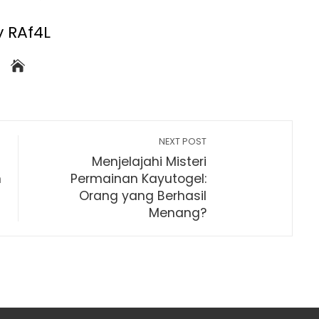
y RAf4L
NEXT POST
Menjelajahi Misteri
n
Permainan Kayutogel:
Orang yang Berhasil
Menang?