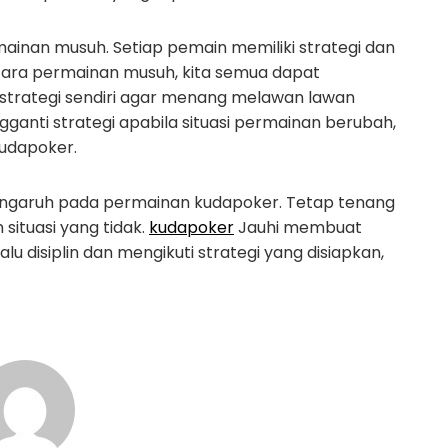
mainan musuh. Setiap pemain memiliki strategi dan
 cara permainan musuh, kita semua dapat
strategi sendiri agar menang melawan lawan
ngganti strategi apabila situasi permainan berubah,
kudapoker.
ngaruh pada permainan kudapoker. Tetap tenang
situasi yang tidak.
kudapoker
Jauhi membuat
 disiplin dan mengikuti strategi yang disiapkan,