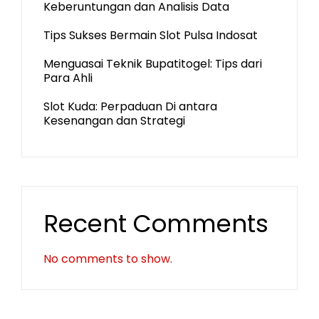
Keberuntungan dan Analisis Data
Tips Sukses Bermain Slot Pulsa Indosat
Menguasai Teknik Bupatitogel: Tips dari
Para Ahli
Slot Kuda: Perpaduan Di antara
Kesenangan dan Strategi
Recent Comments
No comments to show.