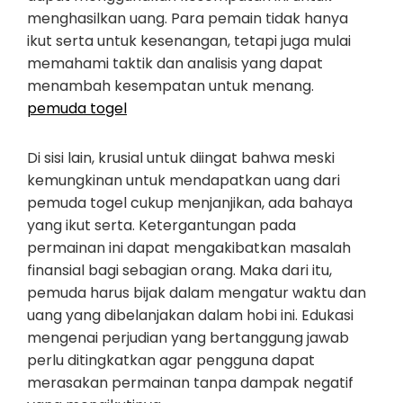
menghasilkan uang. Para pemain tidak hanya
ikut serta untuk kesenangan, tetapi juga mulai
memahami taktik dan analisis yang dapat
menambah kesempatan untuk menang.
pemuda togel
Di sisi lain, krusial untuk diingat bahwa meski
kemungkinan untuk mendapatkan uang dari
pemuda togel cukup menjanjikan, ada bahaya
yang ikut serta. Ketergantungan pada
permainan ini dapat mengakibatkan masalah
finansial bagi sebagian orang. Maka dari itu,
pemuda harus bijak dalam mengatur waktu dan
uang yang dibelanjakan dalam hobi ini. Edukasi
mengenai perjudian yang bertanggung jawab
perlu ditingkatkan agar pengguna dapat
merasakan permainan tanpa dampak negatif