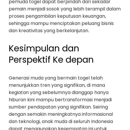
pemuda togel dapat berpindah dari sekadar
pemain menjadi sosok yang lebih terampil dalam
proses pengambilan keputusan keuangan,
sehingga mampu menciptakan peluang bisnis
dan kreativitas yang berkelanjutan.
Kesimpulan dan
Perspektif Ke depan
Generasi muda yang bermain togel telah
menunjukkan tren yang signifikan, di mana
kegiatan yang sebelumnya dianggap hanya
hiburan kini mampu bertransformasi menjadi
sumber pendapatan yang signifikan. Seiring
dengan semakin meningkatnya informasional
dan teknologi, anak muda di seluruh Indonesia
dapat menggunakan kesempatan ini untuk