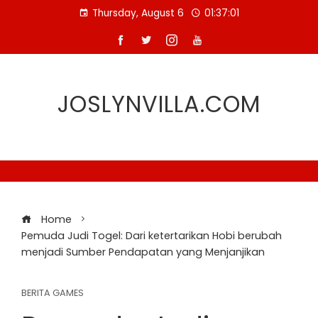
Skip
Thursday, August 6
01:37:02
to
content
JOSLYNVILLA.COM
Home
Pemuda Judi Togel: Dari ketertarikan Hobi berubah
menjadi Sumber Pendapatan yang Menjanjikan
BERITA GAMES