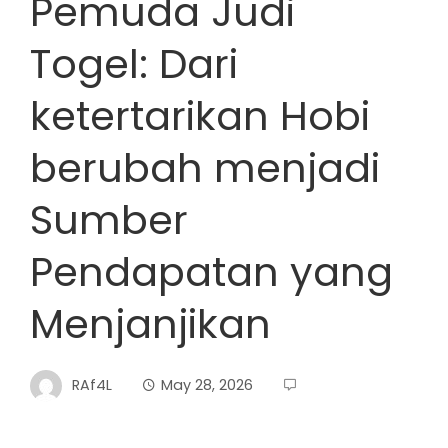
Pemuda Judi
Togel: Dari
ketertarikan Hobi
berubah menjadi
Sumber
Pendapatan yang
Menjanjikan
RAf4L
May 28, 2026