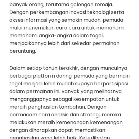
banyak orang, terutama golongan remaja.
Dengan perkembangan inovasi teknologi serta
akses informasi yang semakin mudah, pemuda
mulai menemukan cara cara untuk memahami
memahami angka-angka dalam togel,
menjadikannya lebih dari sekedar permainan
beruntung.
Dalam setiap tahun terakhir, dengan munculnya
berbagai platform daring, pemuda yang bermain
togel menjadi lebih mudah supaya berpartisipasi
dalam permainan ini. Banyak yang melihatnya
menganggapnya sebagai kesempatan untuk
meraih penghasilan tambahan. Dengan
bermacam cara analisis dan strategi, mereka
melakukan meraih kemenangan kemenangan
dengan diharapkan dapat memastikan
penghasilan yang lebih baik. Keterlibatan