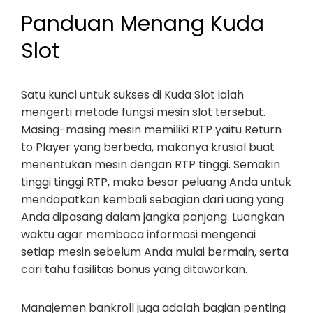
Panduan Menang Kuda
Slot
Satu kunci untuk sukses di Kuda Slot ialah
mengerti metode fungsi mesin slot tersebut.
Masing-masing mesin memiliki RTP yaitu Return
to Player yang berbeda, makanya krusial buat
menentukan mesin dengan RTP tinggi. Semakin
tinggi tinggi RTP, maka besar peluang Anda untuk
mendapatkan kembali sebagian dari uang yang
Anda dipasang dalam jangka panjang. Luangkan
waktu agar membaca informasi mengenai
setiap mesin sebelum Anda mulai bermain, serta
cari tahu fasilitas bonus yang ditawarkan.
Manajemen bankroll juga adalah bagian penting