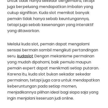
untuk tidak hanya sekedar bergembira, tetapi
juga berpeluang mendapatkan imbalan yang
cukup signifikan. Kuda slot memikat banyak
pemain tidak hanya sebab keuntungannya,
tetapi juga sebab kesenangan yang interaktif
yang ditawarkan.
Melalui kuda slot, pemain dapat mengalami
sensasi bermain sambil mengikuti pertandingan
seru.
kudaslot
Dengan mekanisme permainan
yang mudah dipahami, baik pemula maupun
pemain expert dapat menikmati setiap putaran.
Karena itu, kuda slot bukan sekadar sekedar
permainan, tetapi juga cara untuk mendapatkan
keberuntungan pada setiap momen,
menjadikannya pilihan ideal bagi siapa saja yang
ingin menjalani keseruan judi online.