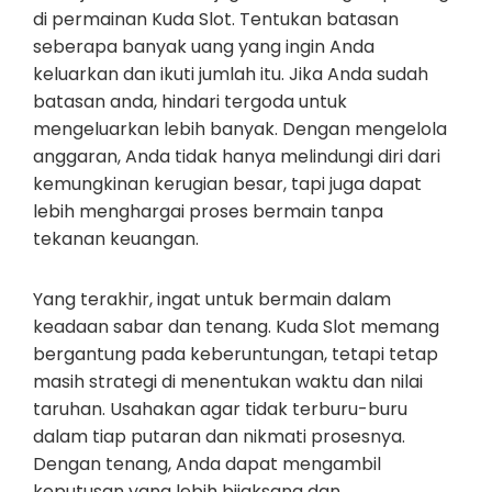
di permainan Kuda Slot. Tentukan batasan
seberapa banyak uang yang ingin Anda
keluarkan dan ikuti jumlah itu. Jika Anda sudah
batasan anda, hindari tergoda untuk
mengeluarkan lebih banyak. Dengan mengelola
anggaran, Anda tidak hanya melindungi diri dari
kemungkinan kerugian besar, tapi juga dapat
lebih menghargai proses bermain tanpa
tekanan keuangan.
Yang terakhir, ingat untuk bermain dalam
keadaan sabar dan tenang. Kuda Slot memang
bergantung pada keberuntungan, tetapi tetap
masih strategi di menentukan waktu dan nilai
taruhan. Usahakan agar tidak terburu-buru
dalam tiap putaran dan nikmati prosesnya.
Dengan tenang, Anda dapat mengambil
keputusan yang lebih bijaksana dan