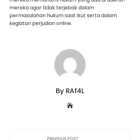
mereka agar tidak terjebak dalam
permasalahan hukum saat ikut serta dalam
kegiatan perjudian online.
By RAf4L
PREVIOUS POST