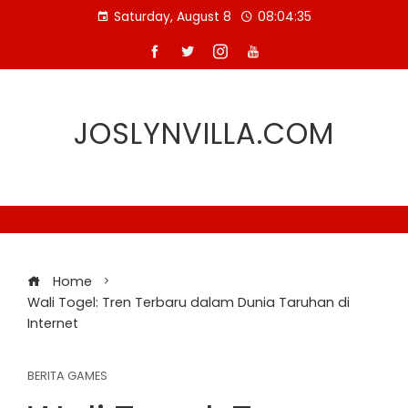
Skip
Saturday, August 8
08:04:35
to
content
JOSLYNVILLA.COM
Home
Wali Togel: Tren Terbaru dalam Dunia Taruhan di
Internet
BERITA GAMES