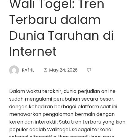
Wali Togel: Tren
Terbaru dalam
Dunia Taruhan di
Internet
RAf4L
May 24, 2026
Dalam waktu terakhir, dunia perjudian online
sudah mengalami perubahan secara besar,
dengan kehadiran berbagai platform saat ini
menawarkan pengalaman bermain dengan
keren dan interaktif. Satu tren terbaru yang kian
populer adalah Walitogel, sebagai terkenal