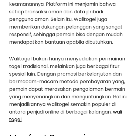
keamanannya. Platform ini menjamin bahwa
setiap transaksi aman dan data pribadi
pengguna aman. Selain itu, Walitogel juga
memberikan dukungan pelanggan yang sangat
responsif, sehingga pemain bisa dengan mudah
mendapatkan bantuan apabila dibutuhkan.
Walitogel bukan hanya menyediakan permainan
togel tradisional, melainkan juga berbagai fitur
spesial lain. Dengan promosi berkelanjutan dan
bermacam-macam metode pembayaran yang,
pemain dapat merasakan pengalaman bermain
yang menyenangkan dan menguntungkan. Hal ini
menjadikannya Walitogel semakin populer di
antara penjudi online di berbagai kalangan.
wali
togel