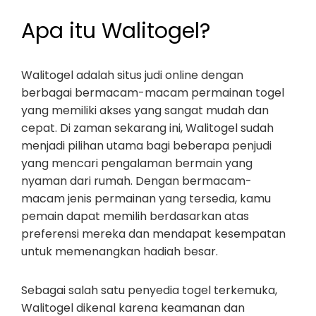
Apa itu Walitogel?
Walitogel adalah situs judi online dengan
berbagai bermacam-macam permainan togel
yang memiliki akses yang sangat mudah dan
cepat. Di zaman sekarang ini, Walitogel sudah
menjadi pilihan utama bagi beberapa penjudi
yang mencari pengalaman bermain yang
nyaman dari rumah. Dengan bermacam-
macam jenis permainan yang tersedia, kamu
pemain dapat memilih berdasarkan atas
preferensi mereka dan mendapat kesempatan
untuk memenangkan hadiah besar.
Sebagai salah satu penyedia togel terkemuka,
Walitogel dikenal karena keamanan dan