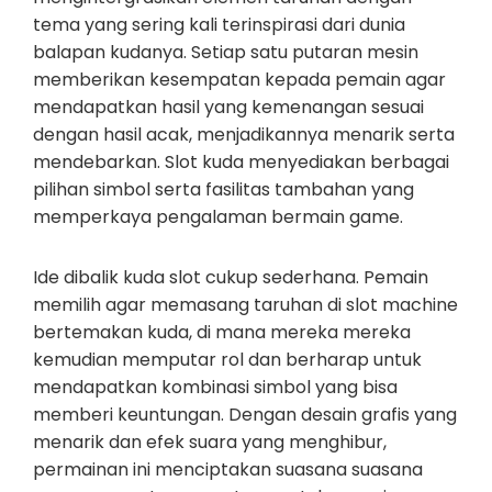
tema yang sering kali terinspirasi dari dunia
balapan kudanya. Setiap satu putaran mesin
memberikan kesempatan kepada pemain agar
mendapatkan hasil yang kemenangan sesuai
dengan hasil acak, menjadikannya menarik serta
mendebarkan. Slot kuda menyediakan berbagai
pilihan simbol serta fasilitas tambahan yang
memperkaya pengalaman bermain game.
Ide dibalik kuda slot cukup sederhana. Pemain
memilih agar memasang taruhan di slot machine
bertemakan kuda, di mana mereka mereka
kemudian memputar rol dan berharap untuk
mendapatkan kombinasi simbol yang bisa
memberi keuntungan. Dengan desain grafis yang
menarik dan efek suara yang menghibur,
permainan ini menciptakan suasana suasana