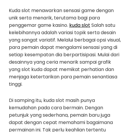
Kuda slot menawarkan sensasi game dengan
unik serta menarik, terutama bagi para
penggemar game kasino.
kuda slot
Salah satu
kelebihannya adalah variasi topik serta desain
yang sangat variatif. Melalui berbagai opsi visual,
para pemain dapat mengalami sensasi yang di
setiap kesempatan dia berpartisipasi. Mulai dari
desainnya yang ceria menarik sampai grafik
yang slot kuda dapat memikat perhatian dan
menjaga ketertarikan para pemain senantiasa
tinggi.
Di samping itu, kuda slot masih punya
kemudahan pada cara bermain. Dengan
petunjuk yang sederhana, pemain baru juga
dapat dengan cepat memahami bagaimana
permainan ini. Tak perlu keahlian tertentu