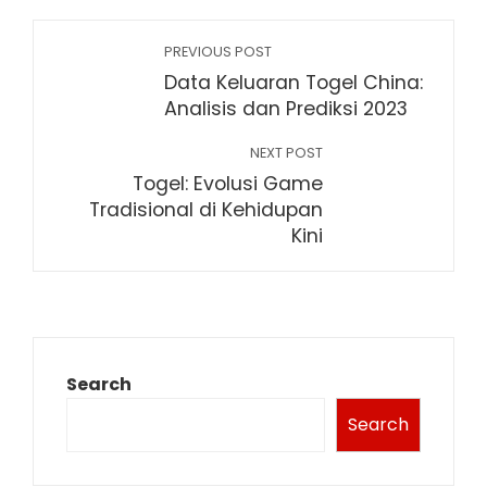
PREVIOUS POST
Data Keluaran Togel China:
Analisis dan Prediksi 2023
NEXT POST
Togel: Evolusi Game
Tradisional di Kehidupan
Kini
Search
Search