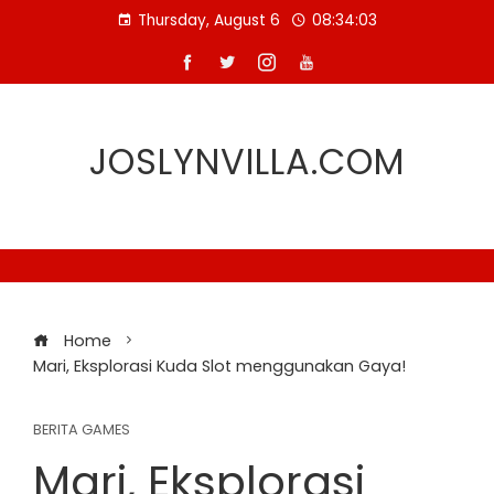
Skip
Thursday, August 6
08:34:03
to
content
JOSLYNVILLA.COM
Home
Mari, Eksplorasi Kuda Slot menggunakan Gaya!
BERITA GAMES
Mari, Eksplorasi