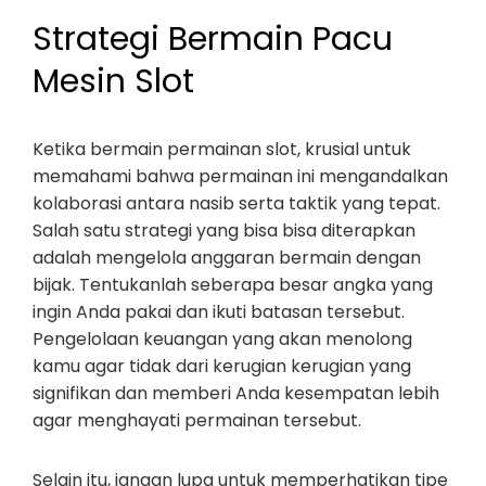
Strategi Bermain Pacu
Mesin Slot
Ketika bermain permainan slot, krusial untuk
memahami bahwa permainan ini mengandalkan
kolaborasi antara nasib serta taktik yang tepat.
Salah satu strategi yang bisa bisa diterapkan
adalah mengelola anggaran bermain dengan
bijak. Tentukanlah seberapa besar angka yang
ingin Anda pakai dan ikuti batasan tersebut.
Pengelolaan keuangan yang akan menolong
kamu agar tidak dari kerugian kerugian yang
signifikan dan memberi Anda kesempatan lebih
agar menghayati permainan tersebut.
Selain itu, jangan lupa untuk memperhatikan tipe