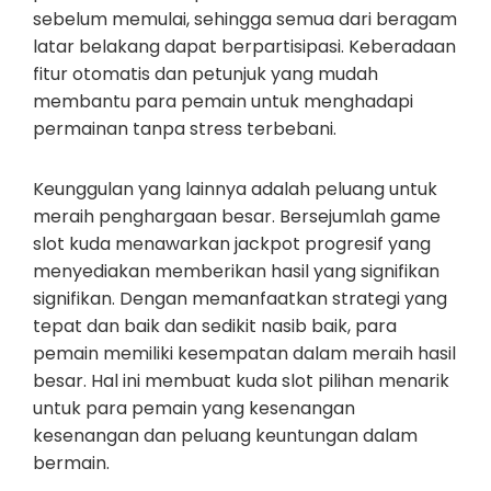
sebelum memulai, sehingga semua dari beragam
latar belakang dapat berpartisipasi. Keberadaan
fitur otomatis dan petunjuk yang mudah
membantu para pemain untuk menghadapi
permainan tanpa stress terbebani.
Keunggulan yang lainnya adalah peluang untuk
meraih penghargaan besar. Bersejumlah game
slot kuda menawarkan jackpot progresif yang
menyediakan memberikan hasil yang signifikan
signifikan. Dengan memanfaatkan strategi yang
tepat dan baik dan sedikit nasib baik, para
pemain memiliki kesempatan dalam meraih hasil
besar. Hal ini membuat kuda slot pilihan menarik
untuk para pemain yang kesenangan
kesenangan dan peluang keuntungan dalam
bermain.