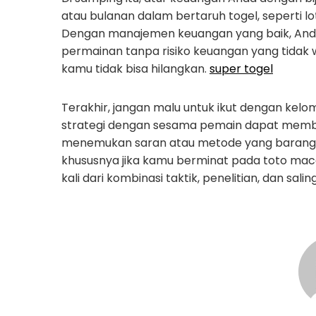
atau bulanan dalam bertaruh togel, seperti lo
Dengan manajemen keuangan yang baik, Anda
permainan tanpa risiko keuangan yang tidak
kamu tidak bisa hilangkan.
super togel
Terakhir, jangan malu untuk ikut dengan kel
strategi dengan sesama pemain dapat memb
menemukan saran atau metode yang barangk
khususnya jika kamu berminat pada toto mac
kali dari kombinasi taktik, penelitian, dan sali