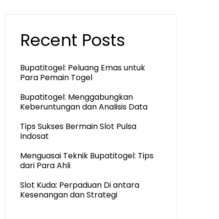
Recent Posts
Bupatitogel: Peluang Emas untuk
Para Pemain Togel
Bupatitogel: Menggabungkan
Keberuntungan dan Analisis Data
Tips Sukses Bermain Slot Pulsa
Indosat
Menguasai Teknik Bupatitogel: Tips
dari Para Ahli
Slot Kuda: Perpaduan Di antara
Kesenangan dan Strategi