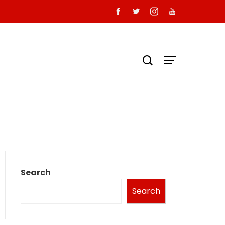
Search
Search