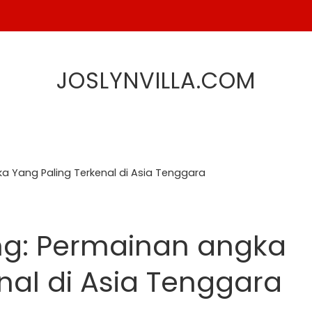
JOSLYNVILLA.COM
ka Yang Paling Terkenal di Asia Tenggara
ang: Permainan angka
nal di Asia Tenggara