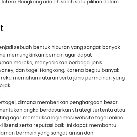
otere Hongkong adalah salah satu pilihan dalam
t
h menjadi sebuah bentuk hiburan yang sangat banyak
 online memungkinkan pemain agar dapat
mah mereka, menyediakan berbagai jenis
ydney, dan togel Hongkong. Karena begitu banyak
mereka memahami aturan serta jenis permainan yang
ijak.
upertogel, dimana memberikan penghargaan besar
nentukan angka berdasarkan strategi tertentu atau
ting agar memeriksa legitimasi website togel online
 lisensi serta reputasi baik. Ini dapat membantu
aman bermain yang sangat aman dan