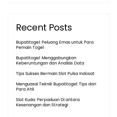
Recent Posts
Bupatitogel: Peluang Emas untuk Para
Pemain Togel
Bupatitogel: Menggabungkan
Keberuntungan dan Analisis Data
Tips Sukses Bermain Slot Pulsa Indosat
Menguasai Teknik Bupatitogel: Tips dari
Para Ahli
Slot Kuda: Perpaduan Di antara
Kesenangan dan Strategi