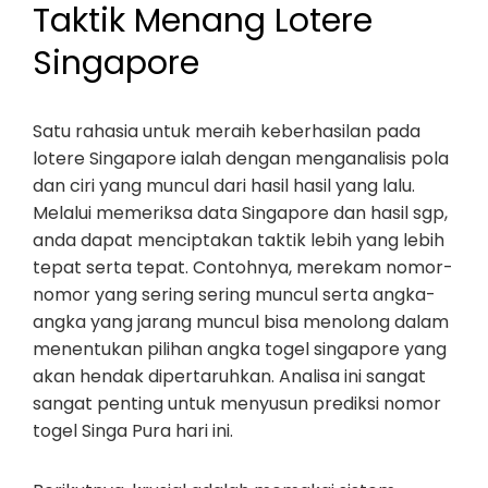
Taktik Menang Lotere
Singapore
Satu rahasia untuk meraih keberhasilan pada
lotere Singapore ialah dengan menganalisis pola
dan ciri yang muncul dari hasil hasil yang lalu.
Melalui memeriksa data Singapore dan hasil sgp,
anda dapat menciptakan taktik lebih yang lebih
tepat serta tepat. Contohnya, merekam nomor-
nomor yang sering sering muncul serta angka-
angka yang jarang muncul bisa menolong dalam
menentukan pilihan angka togel singapore yang
akan hendak dipertaruhkan. Analisa ini sangat
sangat penting untuk menyusun prediksi nomor
togel Singa Pura hari ini.