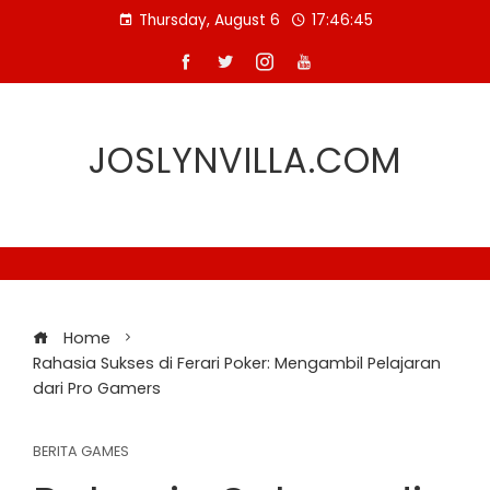
Skip
Thursday, August 6
17:46:46
to
content
JOSLYNVILLA.COM
Home
Rahasia Sukses di Ferari Poker: Mengambil Pelajaran
dari Pro Gamers
BERITA GAMES