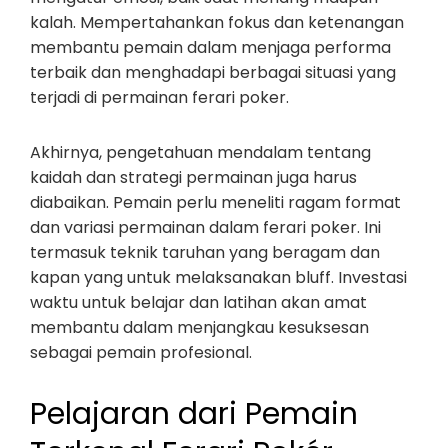
kalah. Mempertahankan fokus dan ketenangan
membantu pemain dalam menjaga performa
terbaik dan menghadapi berbagai situasi yang
terjadi di permainan ferari poker.
Akhirnya, pengetahuan mendalam tentang
kaidah dan strategi permainan juga harus
diabaikan. Pemain perlu meneliti ragam format
dan variasi permainan dalam ferari poker. Ini
termasuk teknik taruhan yang beragam dan
kapan yang untuk melaksanakan bluff. Investasi
waktu untuk belajar dan latihan akan amat
membantu dalam menjangkau kesuksesan
sebagai pemain profesional.
Pelajaran dari Pemain