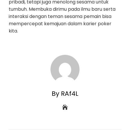
pribadi, tetapi juga menolong sesama untuk
tumbuh. Membuka dirimu pada ilmu baru serta
interaksi dengan teman sesama pemain bisa
mempercepat kemajuan dalam karier poker
kita.
By RAf4L