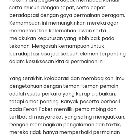
serta musuh dengan tepat, serta cepat
beradaptasi dengan gaya permainan beragam.
Kemampuan ini memungkinkan mereka agar
memanfaatkan kelemahan lawan serta
melakukan keputusan yang lebih baik pada
tekanan. Mengasah kemampuan untuk
beradaptasi bisa jadi sebuah elemen terpenting
dalam kesuksesan kita di permainan ini.
Yang terakhir, kolaborasi dan membagikan ilmu
pengetahuan dengan teman-teman pemain
adalah suatu perkara yang kerap diabaikan,
tetapi amat penting. Banyak peserta berhasil
pada Ferari Poker memiliki pembimbing dan
terlibat di masyarakat yang saling menguatkan.
Dengan membagikan pengalaman dan taktik,
mereka tidak hanya memperbaiki permainan