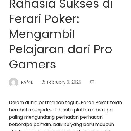
Rahasia Sukses di
Ferari Poker:
Mengambil
Pelajaran dari Pro
Gamers
RAf4L
February 9, 2026
Dalam dunia permainan teguh, Ferari Poker telah
berubah menjadi salah satu platform berupa
paling mengundang perhatian perhatian
beberapa pemain, baik itu yang baru maupun