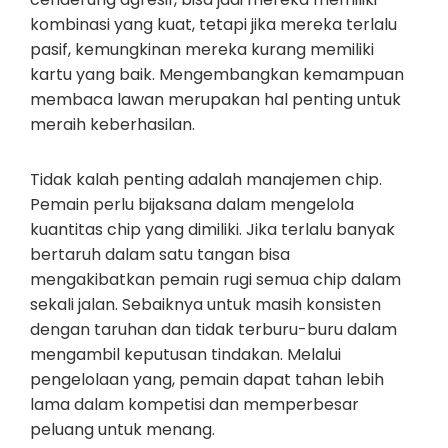
kombinasi yang kuat, tetapi jika mereka terlalu
pasif, kemungkinan mereka kurang memiliki
kartu yang baik. Mengembangkan kemampuan
membaca lawan merupakan hal penting untuk
meraih keberhasilan.
Tidak kalah penting adalah manajemen chip.
Pemain perlu bijaksana dalam mengelola
kuantitas chip yang dimiliki. Jika terlalu banyak
bertaruh dalam satu tangan bisa
mengakibatkan pemain rugi semua chip dalam
sekali jalan. Sebaiknya untuk masih konsisten
dengan taruhan dan tidak terburu-buru dalam
mengambil keputusan tindakan. Melalui
pengelolaan yang, pemain dapat tahan lebih
lama dalam kompetisi dan memperbesar
peluang untuk menang.