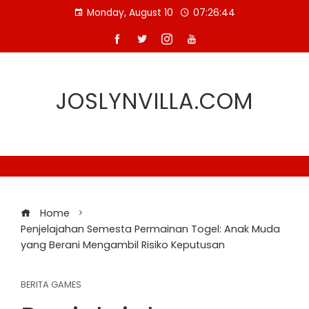
Skip
Monday, August 10
07:26:45
to
content
JOSLYNVILLA.COM
Home
Penjelajahan Semesta Permainan Togel: Anak Muda
yang Berani Mengambil Risiko Keputusan
BERITA GAMES