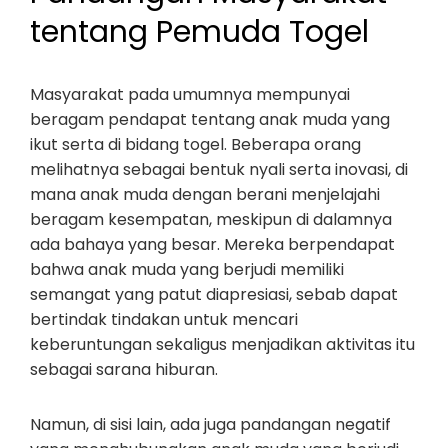
tentang Pemuda Togel
Masyarakat pada umumnya mempunyai
beragam pendapat tentang anak muda yang
ikut serta di bidang togel. Beberapa orang
melihatnya sebagai bentuk nyali serta inovasi, di
mana anak muda dengan berani menjelajahi
beragam kesempatan, meskipun di dalamnya
ada bahaya yang besar. Mereka berpendapat
bahwa anak muda yang berjudi memiliki
semangat yang patut diapresiasi, sebab dapat
bertindak tindakan untuk mencari
keberuntungan sekaligus menjadikan aktivitas itu
sebagai sarana hiburan.
Namun, di sisi lain, ada juga pandangan negatif