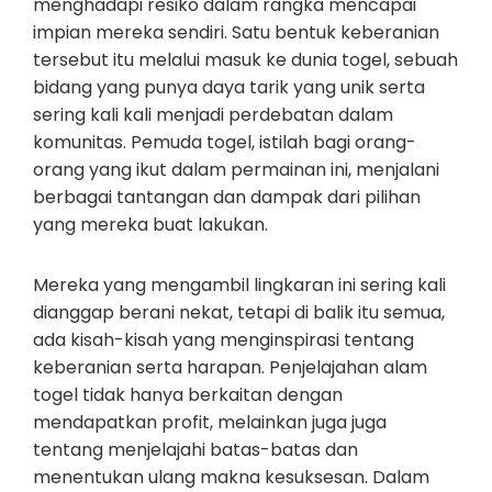
menghadapi resiko dalam rangka mencapai
impian mereka sendiri. Satu bentuk keberanian
tersebut itu melalui masuk ke dunia togel, sebuah
bidang yang punya daya tarik yang unik serta
sering kali kali menjadi perdebatan dalam
komunitas. Pemuda togel, istilah bagi orang-
orang yang ikut dalam permainan ini, menjalani
berbagai tantangan dan dampak dari pilihan
yang mereka buat lakukan.
Mereka yang mengambil lingkaran ini sering kali
dianggap berani nekat, tetapi di balik itu semua,
ada kisah-kisah yang menginspirasi tentang
keberanian serta harapan. Penjelajahan alam
togel tidak hanya berkaitan dengan
mendapatkan profit, melainkan juga juga
tentang menjelajahi batas-batas dan
menentukan ulang makna kesuksesan. Dalam