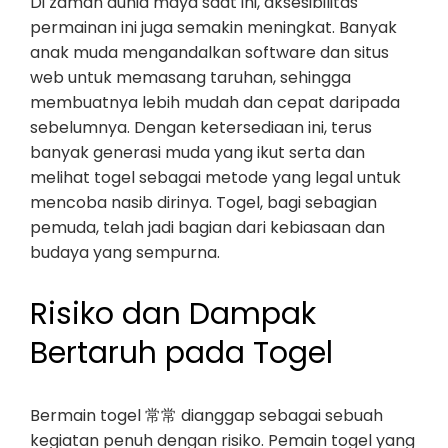
Di zaman dunia maya saat ini, aksesibilitas
permainan ini juga semakin meningkat. Banyak
anak muda mengandalkan software dan situs
web untuk memasang taruhan, sehingga
membuatnya lebih mudah dan cepat daripada
sebelumnya. Dengan ketersediaan ini, terus
banyak generasi muda yang ikut serta dan
melihat togel sebagai metode yang legal untuk
mencoba nasib dirinya. Togel, bagi sebagian
pemuda, telah jadi bagian dari kebiasaan dan
budaya yang sempurna.
Risiko dan Dampak
Bertaruh pada Togel
Bermain togel 常常 dianggap sebagai sebuah
kegiatan penuh dengan risiko. Pemain togel yang