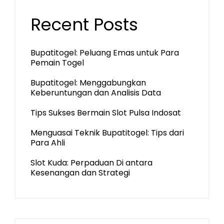
Recent Posts
Bupatitogel: Peluang Emas untuk Para
Pemain Togel
Bupatitogel: Menggabungkan
Keberuntungan dan Analisis Data
Tips Sukses Bermain Slot Pulsa Indosat
Menguasai Teknik Bupatitogel: Tips dari
Para Ahli
Slot Kuda: Perpaduan Di antara
Kesenangan dan Strategi