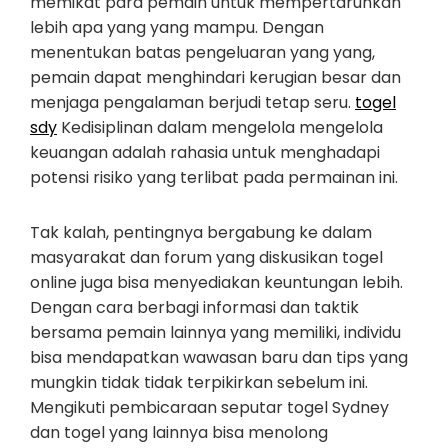
memikat para pemain untuk mempertaruhkan
lebih apa yang yang mampu. Dengan
menentukan batas pengeluaran yang yang,
pemain dapat menghindari kerugian besar dan
menjaga pengalaman berjudi tetap seru.
togel
sdy
Kedisiplinan dalam mengelola mengelola
keuangan adalah rahasia untuk menghadapi
potensi risiko yang terlibat pada permainan ini.
Tak kalah, pentingnya bergabung ke dalam
masyarakat dan forum yang diskusikan togel
online juga bisa menyediakan keuntungan lebih.
Dengan cara berbagi informasi dan taktik
bersama pemain lainnya yang memiliki, individu
bisa mendapatkan wawasan baru dan tips yang
mungkin tidak tidak terpikirkan sebelum ini.
Mengikuti pembicaraan seputar togel Sydney
dan togel yang lainnya bisa menolong