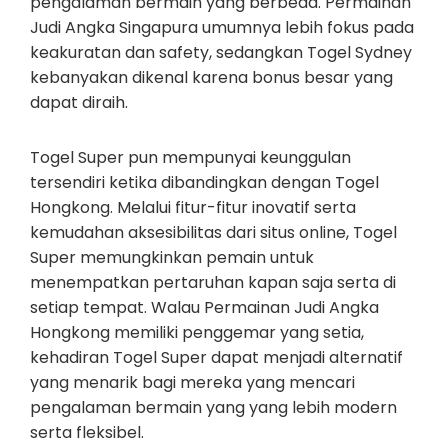
pengalaman bermain yang berbeda. Permainan
Judi Angka Singapura umumnya lebih fokus pada
keakuratan dan safety, sedangkan Togel Sydney
kebanyakan dikenal karena bonus besar yang
dapat diraih.
Togel Super pun mempunyai keunggulan
tersendiri ketika dibandingkan dengan Togel
Hongkong. Melalui fitur-fitur inovatif serta
kemudahan aksesibilitas dari situs online, Togel
Super memungkinkan pemain untuk
menempatkan pertaruhan kapan saja serta di
setiap tempat. Walau Permainan Judi Angka
Hongkong memiliki penggemar yang setia,
kehadiran Togel Super dapat menjadi alternatif
yang menarik bagi mereka yang mencari
pengalaman bermain yang yang lebih modern
serta fleksibel.