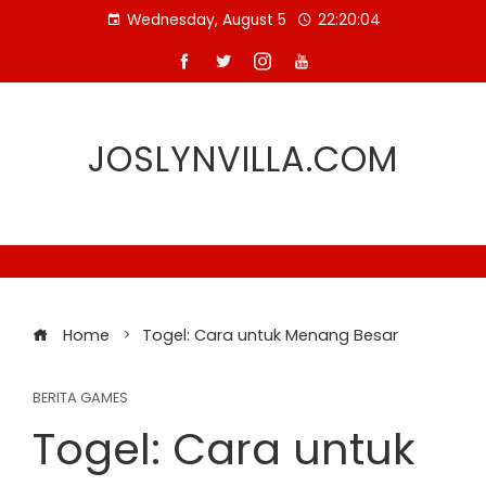
Skip
Wednesday, August 5
22:20:04
to
content
JOSLYNVILLA.COM
Home
Togel: Cara untuk Menang Besar
BERITA GAMES
Togel: Cara untuk