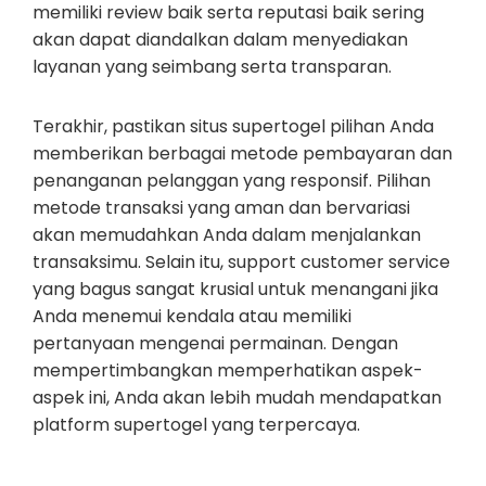
memiliki review baik serta reputasi baik sering
akan dapat diandalkan dalam menyediakan
layanan yang seimbang serta transparan.
Terakhir, pastikan situs supertogel pilihan Anda
memberikan berbagai metode pembayaran dan
penanganan pelanggan yang responsif. Pilihan
metode transaksi yang aman dan bervariasi
akan memudahkan Anda dalam menjalankan
transaksimu. Selain itu, support customer service
yang bagus sangat krusial untuk menangani jika
Anda menemui kendala atau memiliki
pertanyaan mengenai permainan. Dengan
mempertimbangkan memperhatikan aspek-
aspek ini, Anda akan lebih mudah mendapatkan
platform supertogel yang terpercaya.