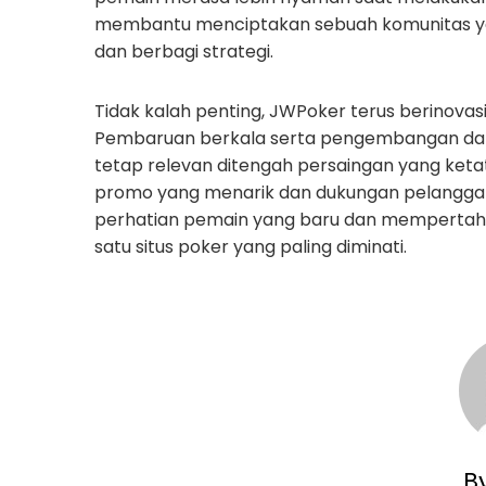
membantu menciptakan sebuah komunitas yang
dan berbagi strategi.
Tidak kalah penting, JWPoker terus berinov
Pembaruan berkala serta pengembangan dala
tetap relevan ditengah persaingan yang ketat
promo yang menarik dan dukungan pelanggan y
perhatian pemain yang baru dan mempertaha
satu situs poker yang paling diminati.
B