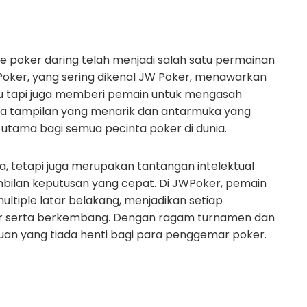
e poker daring telah menjadi salah satu permainan
Poker, yang sering dikenal JW Poker, menawarkan
u tapi juga memberi pemain untuk mengasah
ya tampilan yang menarik dan antarmuka yang
utama bagi semua pecinta poker di dunia.
, tetapi juga merupakan tantangan intelektual
gambilan keputusan yang cepat. Di JWPoker, pemain
multiple latar belakang, menjadikan setiap
ar serta berkembang. Dengan ragam turnamen dan
uan yang tiada henti bagi para penggemar poker.