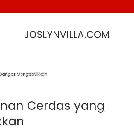
JOSLYNVILLA.COM
 Sangat Mengasyikkan
inan Cerdas yang
kkan