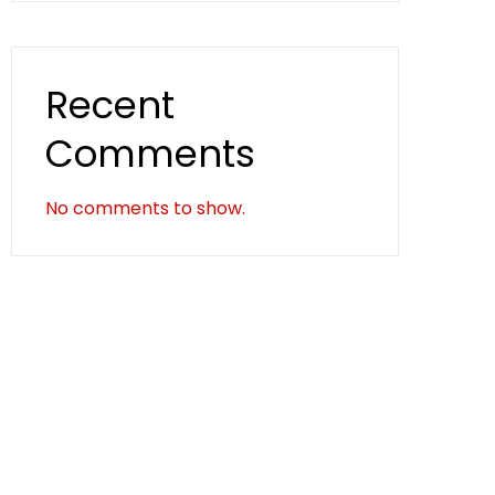
Recent
Comments
No comments to show.