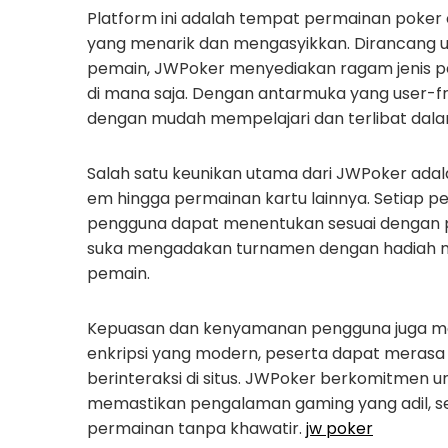
Platform ini adalah tempat permainan poke
yang menarik dan mengasyikkan. Dirancang
pemain, JWPoker menyediakan ragam jenis p
di mana saja. Dengan antarmuka yang user-fr
dengan mudah mempelajari dan terlibat dalam 
Salah satu keunikan utama dari JWPoker adal
em hingga permainan kartu lainnya. Setiap p
pengguna dapat menentukan sesuai dengan pr
suka mengadakan turnamen dengan hadiah m
pemain.
Kepuasan dan kenyamanan pengguna juga men
enkripsi yang modern, peserta dapat merasa
berinteraksi di situs. JWPoker berkomitmen 
memastikan pengalaman gaming yang adil, 
permainan tanpa khawatir.
jw poker