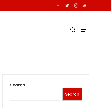
Search
Search