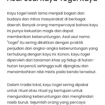
Kayu togel telah lama menjadi bagian dari
budaya dan mitos masyarakat di berbagai
daerah. Banyak orang mempercayai bahwa kayu
ini punya kekuatan magis dan dapat
memberikan keberuntungan. Asal usul nama
"togel" itu sering dikaitkan dengan praktik
perjudian dan angka-angka keberuntungan yang
terhubung dengan kayu ini. Konon, kayu togel
diperoleh dari tanaman khas yg hidup di hutan-
hutan terpencil, sehingga sulit dijangkau dan
menambahkan nilai mistis pada benda tersebut.
Dalam tradisi lokal, kayu togel sering dipakai
untuk ritual atau ritual yg bertujuan untuk
mengundang keberuntungan dan menghindari
nasib buruk. Sejumlah orang yang percaya