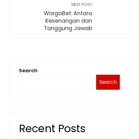
NEXT POST
WargaBet: Antara
Kesenangan dan
Tanggung Jawab
Search
Search
Recent Posts