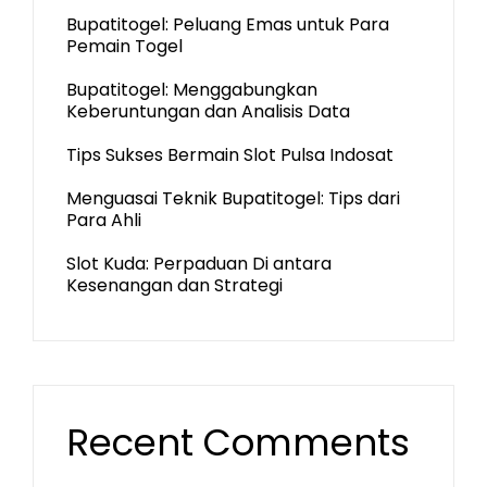
Bupatitogel: Peluang Emas untuk Para
Pemain Togel
Bupatitogel: Menggabungkan
Keberuntungan dan Analisis Data
Tips Sukses Bermain Slot Pulsa Indosat
Menguasai Teknik Bupatitogel: Tips dari
Para Ahli
Slot Kuda: Perpaduan Di antara
Kesenangan dan Strategi
Recent Comments