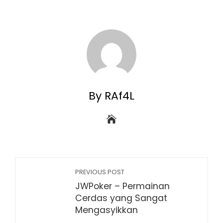
By RAf4L
PREVIOUS POST
JWPoker – Permainan
Cerdas yang Sangat
Mengasyikkan