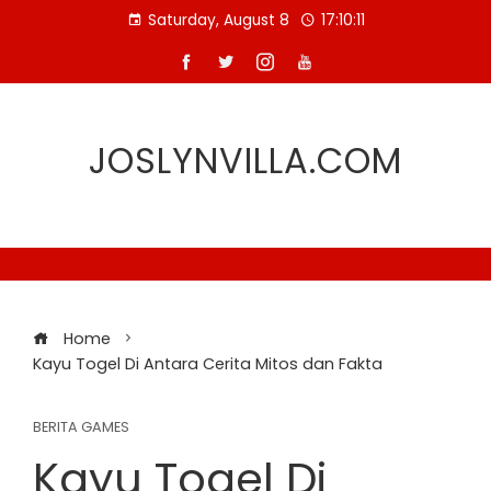
Skip
Saturday, August 8
17:10:12
to
content
JOSLYNVILLA.COM
Home
Kayu Togel Di Antara Cerita Mitos dan Fakta
BERITA GAMES
Kayu Togel Di