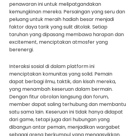
penawaran ini untuk melipatgandakan
kemungkinan mereka. Persaingan yang seru dan
peluang untuk meraih hadiah besar menjadi
faktor daya tarik yang sulit ditolak. Setiap
taruhan yang dipasang membawa harapan dan
excitement, menciptakan atmosfer yang
berenergi.
Interaksi sosial di dalam platform ini
menciptakan komunitas yang solid. Pemain
dapat berbagi ilmu, taktik, dan kisah mereka,
yang menambah keseruan dalam bermain.
Dengan fitur obrolan langsung dan forum,
member dapat saling terhubung dan membantu
satu sama lain. Keseruan ini tidak hanya didapat
dari game, tetapi juga dari hubungan yang
dibangun antar pemain, menjadikan wargabet
sebagai arena berkumpul yang mengasyikkan.