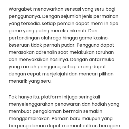
Wargabet menawarkan sensasi yang seru bagi
penggunanya. Dengan sejumlah jenis permainan
yang tersedia, setiap pemain dapat memilih tipe
game yang paling mereka nikmati. Dari
pertandingan olahraga hingga game kasino,
keseruan tidak pernah pudar. Pengguna dapat
merasakan adrenalin saat melakukan taruhan
dan menyaksikan hasilnya. Dengan antarmuka
yang ramah pengguna, setiap orang dapat
dengan cepat menjelajahi dan mencari pilihan
menarik yang seru.
Tak hanya itu, platform ini juga seringkali
menyelenggarakan penawaran dan hadiah yang
membuat pengalaman bermain semakin
menggembirakan. Pemain baru maupun yang
berpengalaman dapat memanfaatkan beragam