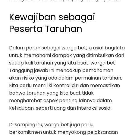
Kewajiban sebagai
Peserta Taruhan
Dalam peran sebagai warga bet, krusial bagi kita
untuk memahami dampak yang ditimbulkan dari
setiap kali taruhan yang kita buat.
warga bet
Tanggung jawab ini mencakup pemahaman
akan risiko yang ada dalam permainan taruhan.
Kita perlu memiliki kontrol diri dan memastikan
bahwa taruhan yang kita buat tidak
menghambat aspek penting lainnya dalam
kehidupan, seperti uang dan interaksi sosial.
Di samping itu, warga bet juga perlu
berkomitmen untuk menyokong pelaksanaan